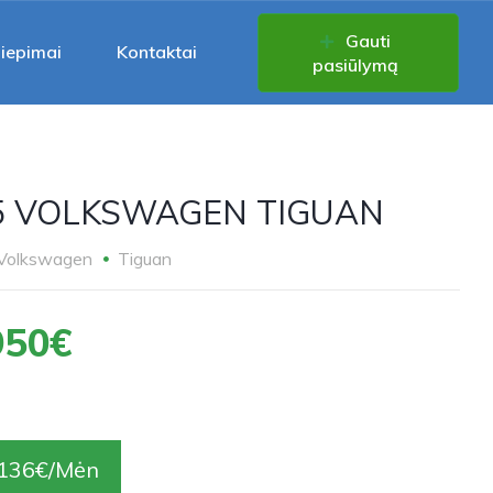
Gauti
liepimai
Kontaktai
pasiūlymą
5 VOLKSWAGEN TIGUAN
Volkswagen
Tiguan
950€
136€/Mėn