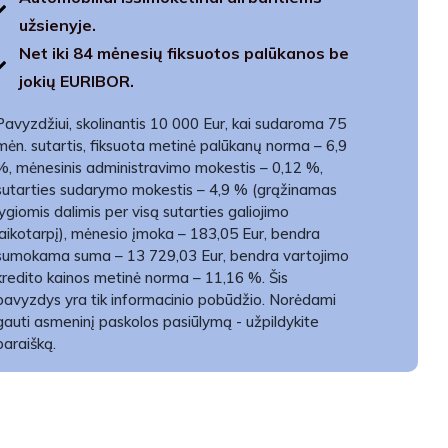
užsienyje.
Net iki 84 mėnesių fiksuotos palūkanos be
jokių EURIBOR.
Pavyzdžiui, skolinantis 10 000 Eur, kai sudaroma 75
mėn. sutartis, fiksuota metinė palūkanų norma – 6,9
%, mėnesinis administravimo mokestis – 0,12 %,
sutarties sudarymo mokestis – 4,9 % (grąžinamas
lygiomis dalimis per visą sutarties galiojimo
laikotarpį), mėnesio įmoka – 183,05 Eur, bendra
sumokama suma – 13 729,03 Eur, bendra vartojimo
kredito kainos metinė norma – 11,16 %. Šis
pavyzdys yra tik informacinio pobūdžio. Norėdami
gauti asmeninį paskolos pasiūlymą - užpildykite
paraišką.