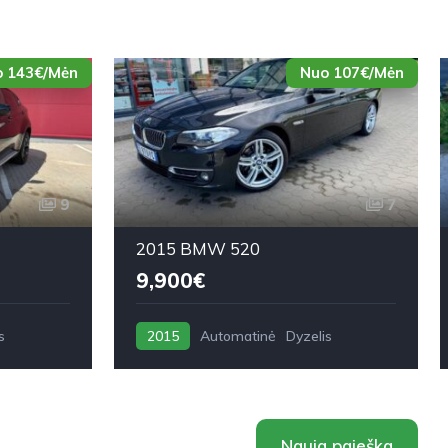
 143€/Mėn
Nuo 107€/Mėn
9
7
2015 BMW 520
9,900€
s
2015
Automatinė
Dyzelis
Nauja paieška