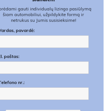
rėdami gauti individualų lizingo pasiūlymą
šiam automobiliui, užpildykite formą ir
netrukus su Jumis susisieksime!
Vardas, pavardė:
El. paštas:
Telefono nr.: