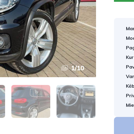
Mar
Mod
Pag
Kur
Pav
1
/
10
Var
Kėb
Pri
Mie