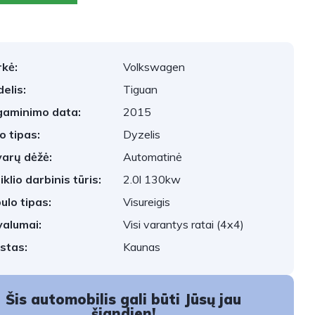
kė:
Volkswagen
elis:
Tiguan
aminimo data:
2015
o tipas:
Dyzelis
arų dėžė:
Automatinė
iklio darbinis tūris:
2.0l 130kw
ulo tipas:
Visureigis
valumai:
Visi varantys ratai (4x4)
stas:
Kaunas
Šis automobilis gali būti Jūsų jau
šiandien!