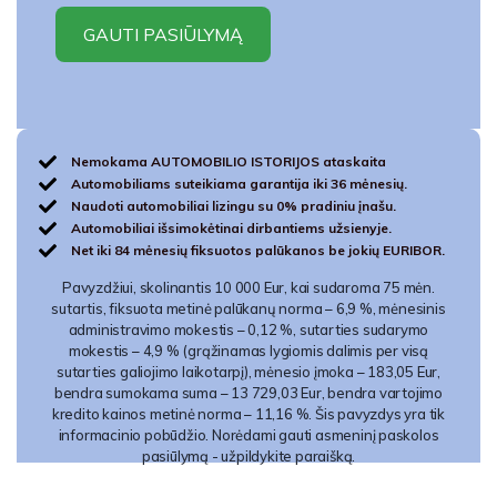
Nemokama AUTOMOBILIO ISTORIJOS ataskaita
Automobiliams suteikiama garantija iki 36 mėnesių.
Naudoti automobiliai lizingu su 0% pradiniu įnašu.
Automobiliai išsimokėtinai dirbantiems užsienyje.
Net iki 84 mėnesių fiksuotos palūkanos be jokių EURIBOR.
Pavyzdžiui, skolinantis 10 000 Eur, kai sudaroma 75 mėn.
sutartis, fiksuota metinė palūkanų norma – 6,9 %, mėnesinis
administravimo mokestis – 0,12 %, sutarties sudarymo
mokestis – 4,9 % (grąžinamas lygiomis dalimis per visą
sutarties galiojimo laikotarpį), mėnesio įmoka – 183,05 Eur,
bendra sumokama suma – 13 729,03 Eur, bendra vartojimo
kredito kainos metinė norma – 11,16 %. Šis pavyzdys yra tik
informacinio pobūdžio. Norėdami gauti asmeninį paskolos
pasiūlymą - užpildykite paraišką.