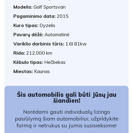
Modelis:
Golf Sportsvan
Pagaminimo data:
2015
Kuro tipas:
Dyzelis
Pavarų dėžė:
Automatinė
Variklio darbinis tūris:
1.6l 81kw
Rida:
212,000 km
Kėbulo tipas:
Hečbekas
Miestas:
Kaunas
Šis automobilis gali būti Jūsų jau
šiandien!
Norėdami gauti individualų lizingo
pasiūlymą šiam automobiliui, užpildykite
formą ir netrukus su Jumis susisieksime!