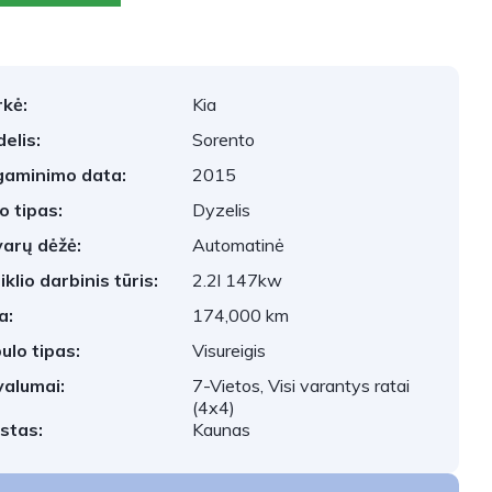
kė:
Kia
elis:
Sorento
aminimo data:
2015
o tipas:
Dyzelis
arų dėžė:
Automatinė
iklio darbinis tūris:
2.2l 147kw
a:
174,000 km
ulo tipas:
Visureigis
valumai:
7-Vietos, Visi varantys ratai
(4x4)
stas:
Kaunas