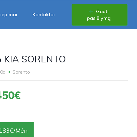
Gauti
liepimai
Kontaktai
pasiūlymą
5 KIA SORENTO
Kia
Sorento
450€
183€/Mėn