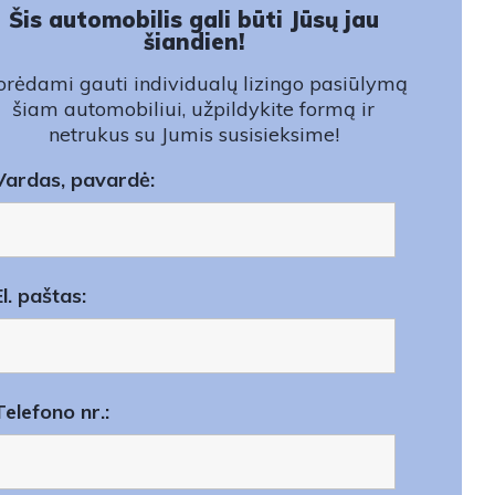
Šis automobilis gali būti Jūsų jau
šiandien!
rėdami gauti individualų lizingo pasiūlymą
šiam automobiliui, užpildykite formą ir
netrukus su Jumis susisieksime!
Vardas, pavardė:
El. paštas:
Telefono nr.: