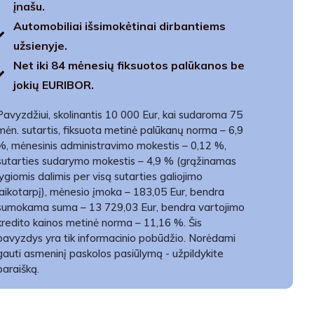
įnašu.
Automobiliai išsimokėtinai dirbantiems
užsienyje.
Net iki 84 mėnesių fiksuotos palūkanos be
jokių EURIBOR.
Pavyzdžiui, skolinantis 10 000 Eur, kai sudaroma 75
mėn. sutartis, fiksuota metinė palūkanų norma – 6,9
%, mėnesinis administravimo mokestis – 0,12 %,
sutarties sudarymo mokestis – 4,9 % (grąžinamas
lygiomis dalimis per visą sutarties galiojimo
laikotarpį), mėnesio įmoka – 183,05 Eur, bendra
sumokama suma – 13 729,03 Eur, bendra vartojimo
kredito kainos metinė norma – 11,16 %. Šis
pavyzdys yra tik informacinio pobūdžio. Norėdami
gauti asmeninį paskolos pasiūlymą - užpildykite
paraišką.