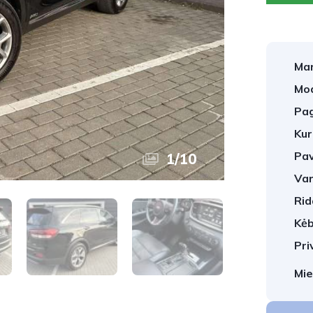
Mar
Mod
Pag
Kur
Pav
1
/
10
Var
Rid
Kėb
Pri
Mie