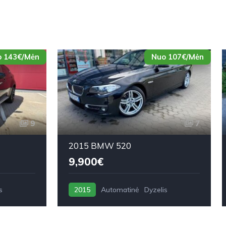
 143€/Mėn
Nuo 107€/Mėn
9
7
2015 BMW 520
9,900€
s
2015
Automatinė
Dyzelis