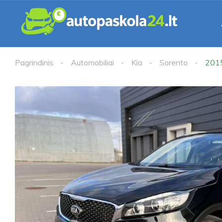
Pagrindinis
Automobiliai
Kia
Sorento
201