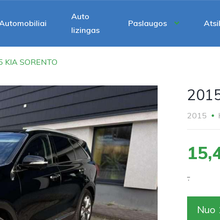
Auto
Automobiliai
Paslaugos
Atsi
lizingas
5 KIA SORENTO
201
2015
15,
.
Nuo 