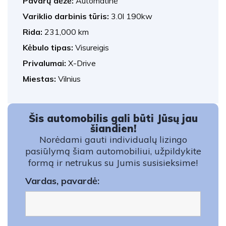
Pavarų dėžė:
Automatinė
Variklio darbinis tūris:
3.0l 190kw
Rida:
231,000 km
Kėbulo tipas:
Visureigis
Privalumai:
X-Drive
Miestas:
Vilnius
Šis automobilis gali būti Jūsų jau
šiandien!
Norėdami gauti individualų lizingo
pasiūlymą šiam automobiliui, užpildykite
formą ir netrukus su Jumis susisieksime!
Vardas, pavardė: