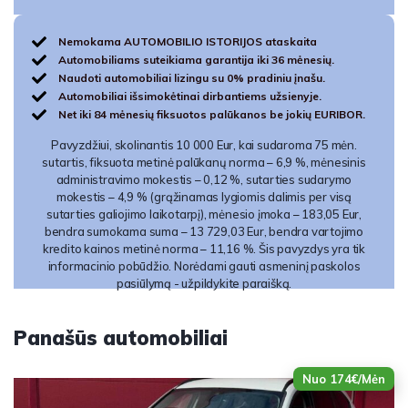
Nemokama AUTOMOBILIO ISTORIJOS ataskaita
Automobiliams suteikiama garantija iki 36 mėnesių.
Naudoti automobiliai lizingu su 0% pradiniu įnašu.
Automobiliai išsimokėtinai dirbantiems užsienyje.
Net iki 84 mėnesių fiksuotos palūkanos be jokių EURIBOR.
Pavyzdžiui, skolinantis 10 000 Eur, kai sudaroma 75 mėn.
sutartis, fiksuota metinė palūkanų norma – 6,9 %, mėnesinis
administravimo mokestis – 0,12 %, sutarties sudarymo
mokestis – 4,9 % (grąžinamas lygiomis dalimis per visą
sutarties galiojimo laikotarpį), mėnesio įmoka – 183,05 Eur,
bendra sumokama suma – 13 729,03 Eur, bendra vartojimo
kredito kainos metinė norma – 11,16 %. Šis pavyzdys yra tik
informacinio pobūdžio. Norėdami gauti asmeninį paskolos
pasiūlymą - užpildykite paraišką.
Panašūs automobiliai
Nuo 174€/Mėn