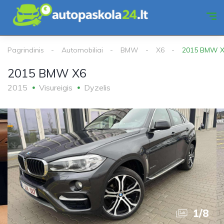
Pagrindinis
Automobiliai
BMW
X6
2015 BMW 
2015 BMW X6
2015
Visureigis
Dyzelis
1
/
8