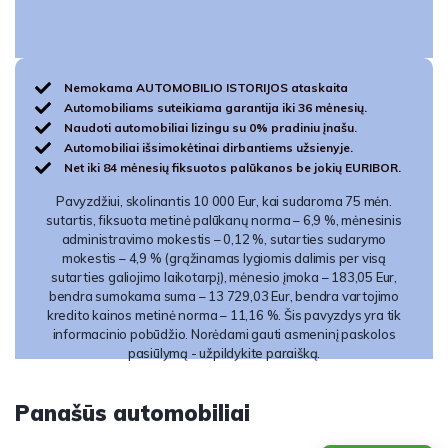
Nemokama AUTOMOBILIO ISTORIJOS ataskaita
Automobiliams suteikiama garantija iki 36 mėnesių.
Naudoti automobiliai lizingu su 0% pradiniu įnašu.
Automobiliai išsimokėtinai dirbantiems užsienyje.
Net iki 84 mėnesių fiksuotos palūkanos be jokių EURIBOR.
Pavyzdžiui, skolinantis 10 000 Eur, kai sudaroma 75 mėn.
sutartis, fiksuota metinė palūkanų norma – 6,9 %, mėnesinis
administravimo mokestis – 0,12 %, sutarties sudarymo
mokestis – 4,9 % (grąžinamas lygiomis dalimis per visą
sutarties galiojimo laikotarpį), mėnesio įmoka – 183,05 Eur,
bendra sumokama suma – 13 729,03 Eur, bendra vartojimo
kredito kainos metinė norma – 11,16 %. Šis pavyzdys yra tik
informacinio pobūdžio. Norėdami gauti asmeninį paskolos
pasiūlymą - užpildykite paraišką.
Panašūs automobiliai