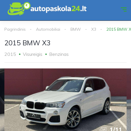
Pagrindinis
Automobiliai
BMW
X3
2015 BMW 
2015 BMW X3
2015
Visureigis
Benzinas
1
/
11