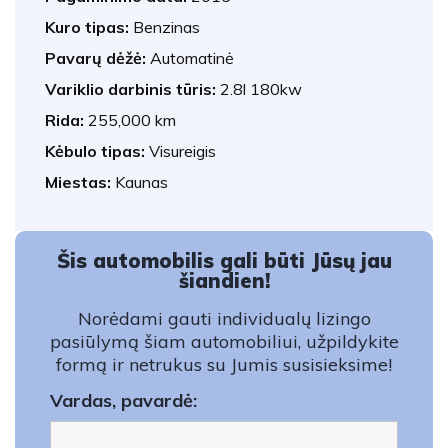
Kuro tipas:
Benzinas
Pavarų dėžė:
Automatinė
Variklio darbinis tūris:
2.8l 180kw
Rida:
255,000 km
Kėbulo tipas:
Visureigis
Miestas:
Kaunas
Šis automobilis gali būti Jūsų jau
šiandien!
Norėdami gauti individualų lizingo
pasiūlymą šiam automobiliui, užpildykite
formą ir netrukus su Jumis susisieksime!
Vardas, pavardė: