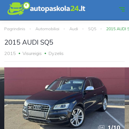
Pagrindinis
Automobiliai
Audi
SQ5
2015 AUDI 
2015 AUDI SQ5
2015
Visureigis
Dyzelis
1
/
10