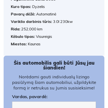
Kuro tipas:
Dyzelis
Pavarų dėžė:
Automatinė
Variklio darbinis tūris:
3.0l 230kw
Rida:
252,000 km
Kėbulo tipas:
Visureigis
Miestas:
Kaunas
Šis automobilis gali būti Jūsų jau
šiandien!
Norėdami gauti individualų lizingo
pasiūlymą šiam automobiliui, užpildykite
formą ir netrukus su Jumis susisieksime!
Vardas, pavardė: