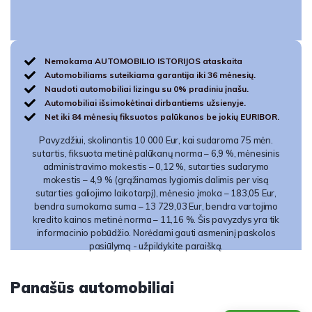
Nemokama AUTOMOBILIO ISTORIJOS ataskaita
Automobiliams suteikiama garantija iki 36 mėnesių.
Naudoti automobiliai lizingu su 0% pradiniu įnašu.
Automobiliai išsimokėtinai dirbantiems užsienyje.
Net iki 84 mėnesių fiksuotos palūkanos be jokių EURIBOR.
Pavyzdžiui, skolinantis 10 000 Eur, kai sudaroma 75 mėn.
sutartis, fiksuota metinė palūkanų norma – 6,9 %, mėnesinis
administravimo mokestis – 0,12 %, sutarties sudarymo
mokestis – 4,9 % (grąžinamas lygiomis dalimis per visą
sutarties galiojimo laikotarpį), mėnesio įmoka – 183,05 Eur,
bendra sumokama suma – 13 729,03 Eur, bendra vartojimo
kredito kainos metinė norma – 11,16 %. Šis pavyzdys yra tik
informacinio pobūdžio. Norėdami gauti asmeninį paskolos
pasiūlymą - užpildykite paraišką.
Panašūs automobiliai