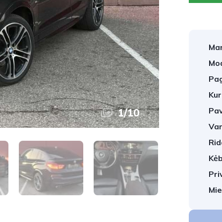
Mar
Mod
Pag
Kur
Pav
1
/
10
Var
Rid
Kėb
Pri
Mie