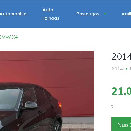
Auto
Automobiliai
Paslaugos
Atsi
lizingas
 BMW X4
201
2014
21,
.
Nuo 