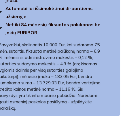
įnašu.
Automobiliai išsimokėtinai dirbantiems
užsienyje.
Net iki 84 mėnesių fiksuotos palūkanos be
jokių EURIBOR.
Pavyzdžiui, skolinantis 10 000 Eur, kai sudaroma 75
mėn. sutartis, fiksuota metinė palūkanų norma – 6,9
%, mėnesinis administravimo mokestis – 0,12 %,
sutarties sudarymo mokestis – 4,9 % (grąžinamas
lygiomis dalimis per visą sutarties galiojimo
laikotarpį), mėnesio įmoka – 183,05 Eur, bendra
sumokama suma – 13 729,03 Eur, bendra vartojimo
kredito kainos metinė norma – 11,16 %. Šis
pavyzdys yra tik informacinio pobūdžio. Norėdami
gauti asmeninį paskolos pasiūlymą - užpildykite
paraišką.