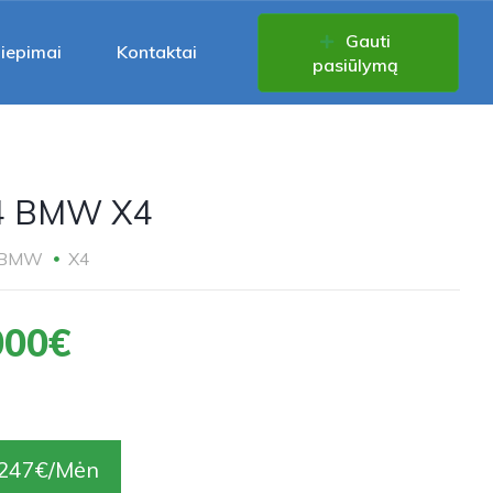
Gauti
liepimai
Kontaktai
pasiūlymą
4 BMW X4
BMW
X4
000€
247€/Mėn