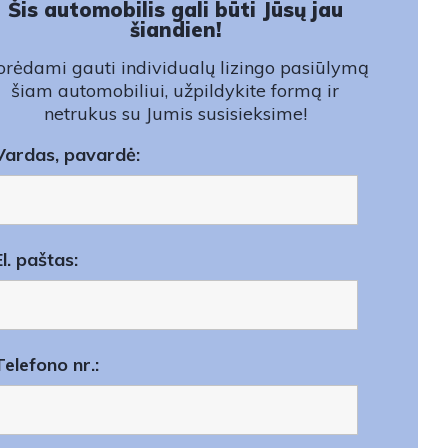
Šis automobilis gali būti Jūsų jau
šiandien!
rėdami gauti individualų lizingo pasiūlymą
šiam automobiliui, užpildykite formą ir
netrukus su Jumis susisieksime!
Vardas, pavardė:
El. paštas:
Telefono nr.: