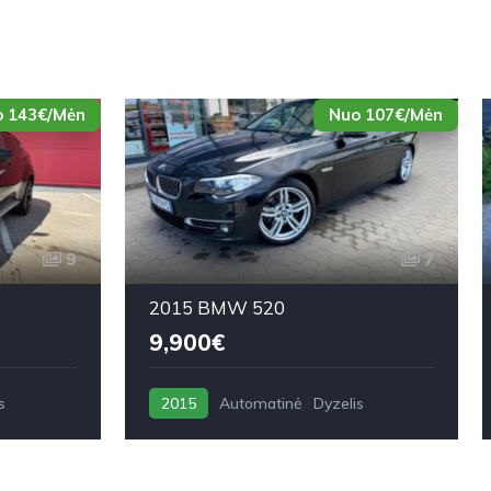
 143€/Mėn
Nuo 107€/Mėn
9
7
2015 BMW 520
9,900€
s
2015
Automatinė
Dyzelis