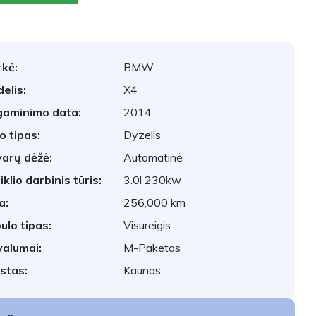
kė:
BMW
elis:
X4
aminimo data:
2014
o tipas:
Dyzelis
arų dėžė:
Automatinė
iklio darbinis tūris:
3.0l 230kw
a:
256,000 km
ulo tipas:
Visureigis
valumai:
M-Paketas
stas:
Kaunas