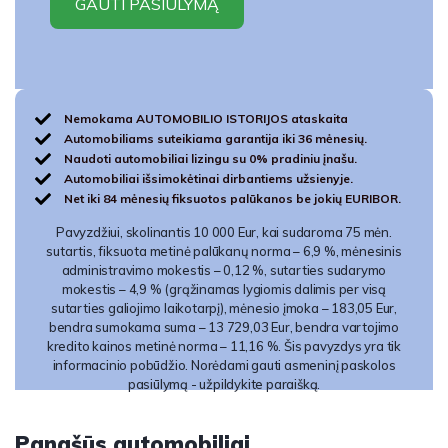
Nemokama AUTOMOBILIO ISTORIJOS ataskaita
Automobiliams suteikiama garantija iki 36 mėnesių.
Naudoti automobiliai lizingu su 0% pradiniu įnašu.
Automobiliai išsimokėtinai dirbantiems užsienyje.
Net iki 84 mėnesių fiksuotos palūkanos be jokių EURIBOR.
Pavyzdžiui, skolinantis 10 000 Eur, kai sudaroma 75 mėn.
sutartis, fiksuota metinė palūkanų norma – 6,9 %, mėnesinis
administravimo mokestis – 0,12 %, sutarties sudarymo
mokestis – 4,9 % (grąžinamas lygiomis dalimis per visą
sutarties galiojimo laikotarpį), mėnesio įmoka – 183,05 Eur,
bendra sumokama suma – 13 729,03 Eur, bendra vartojimo
kredito kainos metinė norma – 11,16 %. Šis pavyzdys yra tik
informacinio pobūdžio. Norėdami gauti asmeninį paskolos
pasiūlymą - užpildykite paraišką.
Panašūs automobiliai