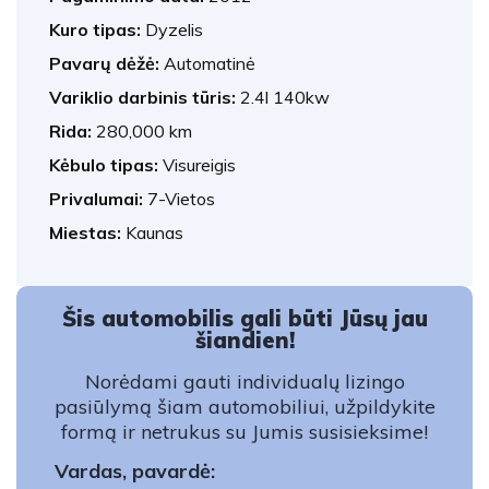
Kuro tipas:
Dyzelis
Pavarų dėžė:
Automatinė
Variklio darbinis tūris:
2.4l 140kw
Rida:
280,000 km
Kėbulo tipas:
Visureigis
Privalumai:
7-Vietos
Miestas:
Kaunas
Šis automobilis gali būti Jūsų jau
šiandien!
Norėdami gauti individualų lizingo
pasiūlymą šiam automobiliui, užpildykite
formą ir netrukus su Jumis susisieksime!
Vardas, pavardė: