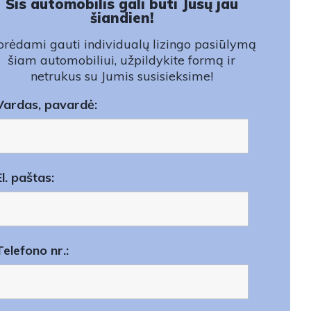
Šis automobilis gali būti Jūsų jau
šiandien!
rėdami gauti individualų lizingo pasiūlymą
šiam automobiliui, užpildykite formą ir
netrukus su Jumis susisieksime!
Vardas, pavardė:
El. paštas:
Telefono nr.: