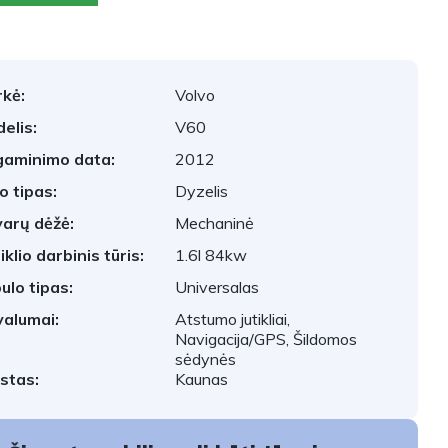
kė:
Volvo
elis:
V60
aminimo data:
2012
o tipas:
Dyzelis
arų dėžė:
Mechaninė
iklio darbinis tūris:
1.6l 84kw
ulo tipas:
Universalas
valumai:
Atstumo jutikliai,
Navigacija/GPS, Šildomos
sėdynės
stas:
Kaunas