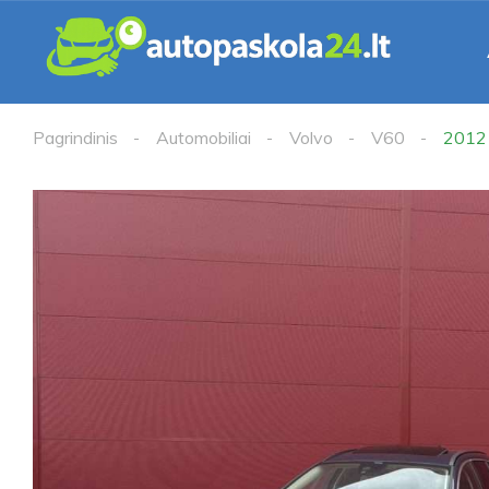
Pagrindinis
Automobiliai
Volvo
V60
2012