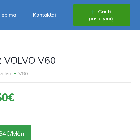
Gauti
liepimai
Kontaktai
pasiūlymą
2 VOLVO V60
Volvo
V60
50€
84€/Mėn