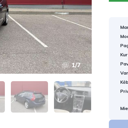
Mar
Mod
Pag
Kur
Pav
1
/
7
Var
Kėb
Pri
Mie