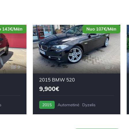
 143€/Mėn
Nuo 107€/Mėn
9
7
2015 BMW 520
9,900€
s
2015
Automatinė
Dyzelis