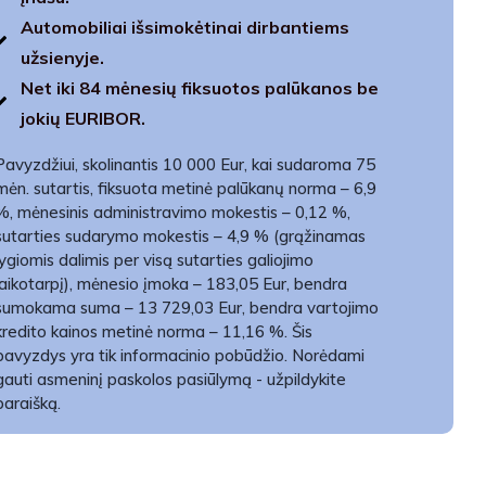
Automobiliai išsimokėtinai dirbantiems
užsienyje.
Net iki 84 mėnesių fiksuotos palūkanos be
jokių EURIBOR.
Pavyzdžiui, skolinantis 10 000 Eur, kai sudaroma 75
mėn. sutartis, fiksuota metinė palūkanų norma – 6,9
%, mėnesinis administravimo mokestis – 0,12 %,
sutarties sudarymo mokestis – 4,9 % (grąžinamas
lygiomis dalimis per visą sutarties galiojimo
laikotarpį), mėnesio įmoka – 183,05 Eur, bendra
sumokama suma – 13 729,03 Eur, bendra vartojimo
kredito kainos metinė norma – 11,16 %. Šis
pavyzdys yra tik informacinio pobūdžio. Norėdami
gauti asmeninį paskolos pasiūlymą - užpildykite
paraišką.