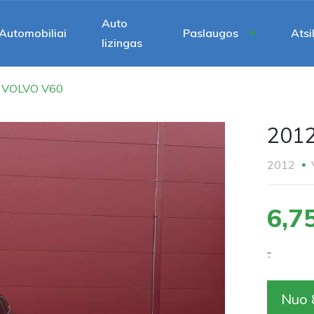
Auto
Automobiliai
Paslaugos
Atsi
lizingas
 VOLVO V60
201
2012
6,7
.
Nuo 