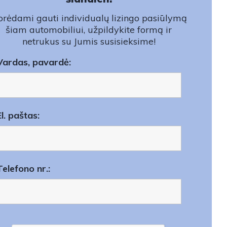
rėdami gauti individualų lizingo pasiūlymą
šiam automobiliui, užpildykite formą ir
netrukus su Jumis susisieksime!
Vardas, pavardė:
El. paštas:
Telefono nr.: