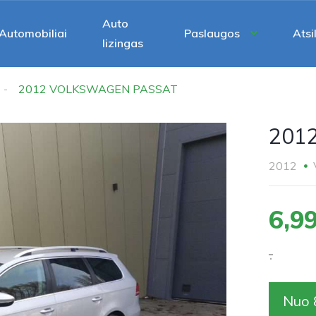
Auto
Automobiliai
Paslaugos
Atsi
lizingas
2012 VOLKSWAGEN PASSAT
201
2012
6,9
.
Nuo 