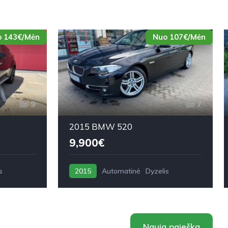
 143€/Mėn
Nuo 107€/Mėn
9
7
2015 BMW 520
9,900€
s
2015
Automatinė
Dyzelis
Nauja paieška