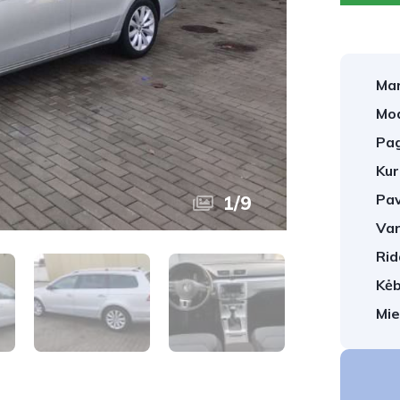
Mar
Mod
Pag
Kur
Pav
1
/
9
Var
Rid
Kėb
Mie