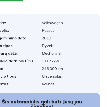
kė:
Volkswagen
elis:
Passat
aminimo data:
2012
o tipas:
Dyzelis
arų dėžė:
Mechaninė
iklio darbinis tūris:
1.6l 77kw
a:
246,000 km
ulo tipas:
Universalas
stas:
Kaunas
Šis automobilis gali būti Jūsų jau
šiandien!