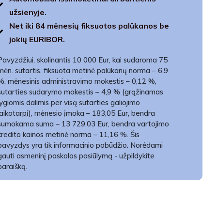
užsienyje.
Net iki 84 mėnesių fiksuotos palūkanos be
jokių EURIBOR.
Pavyzdžiui, skolinantis 10 000 Eur, kai sudaroma 75
mėn. sutartis, fiksuota metinė palūkanų norma – 6,9
%, mėnesinis administravimo mokestis – 0,12 %,
sutarties sudarymo mokestis – 4,9 % (grąžinamas
lygiomis dalimis per visą sutarties galiojimo
laikotarpį), mėnesio įmoka – 183,05 Eur, bendra
sumokama suma – 13 729,03 Eur, bendra vartojimo
kredito kainos metinė norma – 11,16 %. Šis
pavyzdys yra tik informacinio pobūdžio. Norėdami
gauti asmeninį paskolos pasiūlymą - užpildykite
paraišką.