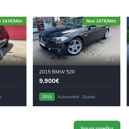
 143€/Mėn
Nuo 107€/Mėn
9
7
2015 BMW 520
9,900€
s
2015
Automatinė
Dyzelis
Nauja paieška