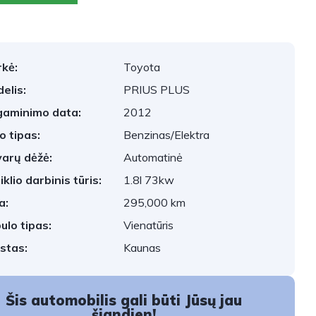
kė:
Toyota
elis:
PRIUS PLUS
aminimo data:
2012
o tipas:
Benzinas/Elektra
arų dėžė:
Automatinė
iklio darbinis tūris:
1.8l 73kw
a:
295,000 km
ulo tipas:
Vienatūris
stas:
Kaunas
Šis automobilis gali būti Jūsų jau
šiandien!