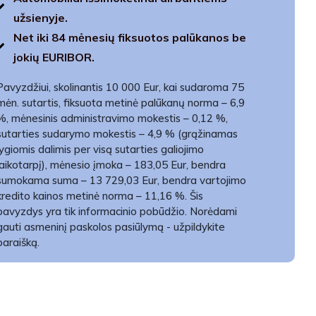
užsienyje.
Net iki 84 mėnesių fiksuotos palūkanos be
jokių EURIBOR.
Pavyzdžiui, skolinantis 10 000 Eur, kai sudaroma 75
mėn. sutartis, fiksuota metinė palūkanų norma – 6,9
%, mėnesinis administravimo mokestis – 0,12 %,
sutarties sudarymo mokestis – 4,9 % (grąžinamas
lygiomis dalimis per visą sutarties galiojimo
laikotarpį), mėnesio įmoka – 183,05 Eur, bendra
sumokama suma – 13 729,03 Eur, bendra vartojimo
kredito kainos metinė norma – 11,16 %. Šis
pavyzdys yra tik informacinio pobūdžio. Norėdami
gauti asmeninį paskolos pasiūlymą - užpildykite
paraišką.