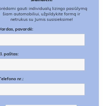
rėdami gauti individualų lizingo pasiūlymą
šiam automobiliui, užpildykite formą ir
netrukus su Jumis susisieksime!
Vardas, pavardė:
El. paštas:
Telefono nr.: