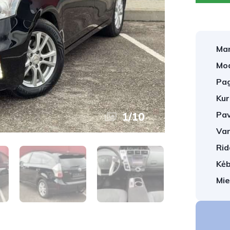
Mar
Mod
Pag
Kur
Pav
1
/
10
Var
Rid
Kėb
Mie