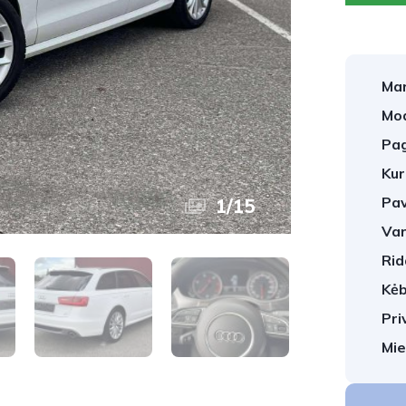
Mar
Mod
Pag
Kur
Pav
1
/
15
Var
Rid
Kėb
Pri
Mie