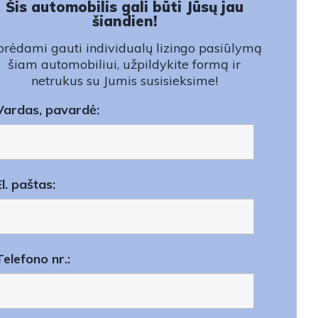
Šis automobilis gali būti Jūsų jau
šiandien!
rėdami gauti individualų lizingo pasiūlymą
šiam automobiliui, užpildykite formą ir
netrukus su Jumis susisieksime!
Vardas, pavardė:
El. paštas:
Telefono nr.: