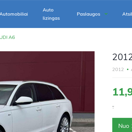
Auto
Automobiliai
Paslaugos
Atsi
lizingas
UDI A6
201
2012
11,
.
Nuo 