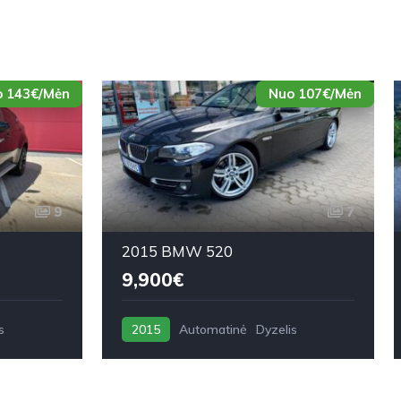
 143€/Mėn
Nuo 107€/Mėn
9
7
2015 BMW 520
9,900€
s
2015
Automatinė
Dyzelis