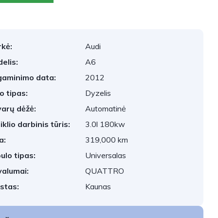
kė:
Audi
elis:
A6
aminimo data:
2012
o tipas:
Dyzelis
arų dėžė:
Automatinė
iklio darbinis tūris:
3.0l 180kw
a:
319,000 km
ulo tipas:
Universalas
valumai:
QUATTRO
stas:
Kaunas