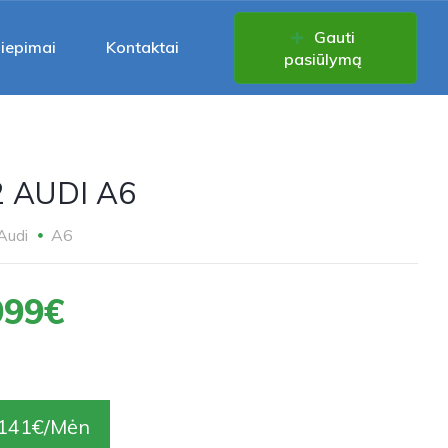
Gauti
liepimai
Kontaktai
pasiūlymą
2 AUDI A6
Audi
A6
999€
141€/Mėn