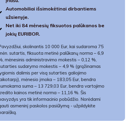
įnašu.
Automobiliai išsimokėtinai dirbantiems
užsienyje.
Net iki 84 mėnesių fiksuotos palūkanos be
jokių EURIBOR.
Pavyzdžiui, skolinantis 10 000 Eur, kai sudaroma 75
mėn. sutartis, fiksuota metinė palūkanų norma – 6,9
%, mėnesinis administravimo mokestis – 0,12 %,
sutarties sudarymo mokestis – 4,9 % (grąžinamas
lygiomis dalimis per visą sutarties galiojimo
laikotarpį), mėnesio įmoka – 183,05 Eur, bendra
sumokama suma – 13 729,03 Eur, bendra vartojimo
kredito kainos metinė norma – 11,16 %. Šis
pavyzdys yra tik informacinio pobūdžio. Norėdami
gauti asmeninį paskolos pasiūlymą - užpildykite
paraišką.