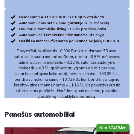
Nemokama AUTOMOBILIO ISTORIJOS ataskaita
Automobiliams suteikiama garantija iki 36 mėnesių.
Naudoti automobiliai lizingu su 0% pradiniu įnašu.
Automobiliai išsimokėtinai dirbantiems užsienyje.
Net iki 84 mėnesių fiksuotos palūkanos be jokių EURIBOR.
Pavyzdžiui, skolinantis 10 000 Eur, kai sudaroma 75 mėn.
sutartis, fiksuota metinė palūkanų norma – 6,9 %, mėnesinis
administravimo mokestis – 0,12 %, sutarties sudarymo
mokestis – 4,9 % (grąžinamas lygiomis dalimis per visą
sutarties galiojimo laikotarpį), mėnesio įmoka – 183,05 Eur,
bendra sumokama suma – 13 729,03 Eur, bendra vartojimo
kredito kainos metinė norma – 11,16 %. Šis pavyzdys yra tik
informacinio pobūdžio. Norėdami gauti asmeninį paskolos
pasiūlymą - užpildykite paraišką.
Panašūs automobiliai
Nuo 174€/Mėn