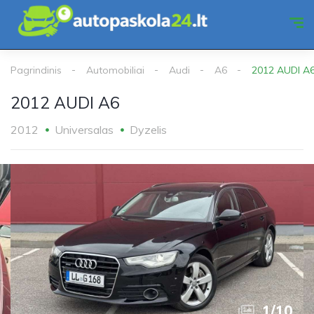
Pagrindinis
Automobiliai
Audi
A6
2012 AUDI A
2012 AUDI A6
2012
Universalas
Dyzelis
1
/
10