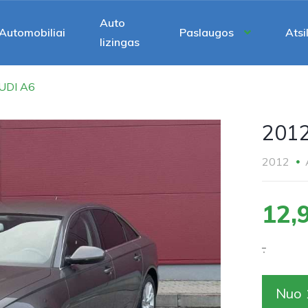
Auto
Automobiliai
Paslaugos
Atsi
lizingas
UDI A6
201
2012
12,
.
Nuo 