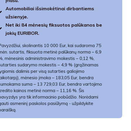
įnašu.
Automobiliai išsimokėtinai dirbantiems
užsienyje.
Net iki 84 mėnesių fiksuotos palūkanos be
jokių EURIBOR.
Pavyzdžiui, skolinantis 10 000 Eur, kai sudaroma 75
mėn. sutartis, fiksuota metinė palūkanų norma – 6,9
%, mėnesinis administravimo mokestis – 0,12 %,
sutarties sudarymo mokestis – 4,9 % (grąžinamas
lygiomis dalimis per visą sutarties galiojimo
laikotarpį), mėnesio įmoka – 183,05 Eur, bendra
sumokama suma – 13 729,03 Eur, bendra vartojimo
kredito kainos metinė norma – 11,16 %. Šis
pavyzdys yra tik informacinio pobūdžio. Norėdami
gauti asmeninį paskolos pasiūlymą - užpildykite
paraišką.