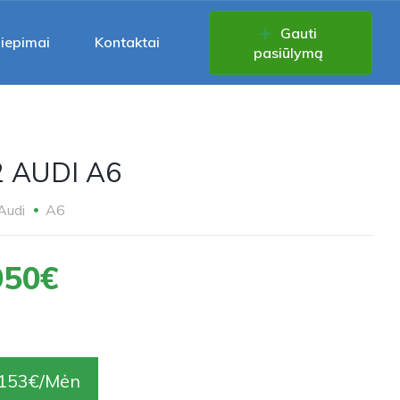
Gauti
liepimai
Kontaktai
pasiūlymą
2 AUDI A6
Audi
A6
950€
153€/Mėn