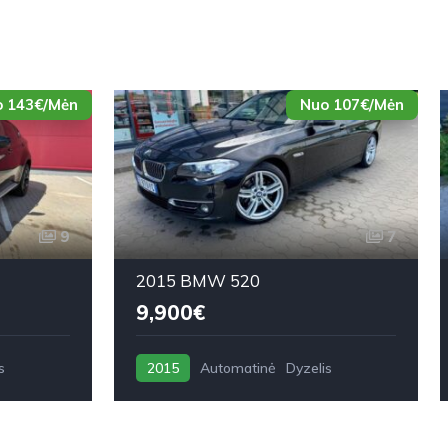
 143€/Mėn
Nuo 107€/Mėn
9
7
2015 BMW 520
9,900€
s
2015
Automatinė
Dyzelis