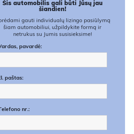
Šis automobilis gali būti Jūsų jau
šiandien!
rėdami gauti individualų lizingo pasiūlymą
šiam automobiliui, užpildykite formą ir
netrukus su Jumis susisieksime!
Vardas, pavardė:
El. paštas:
Telefono nr.: