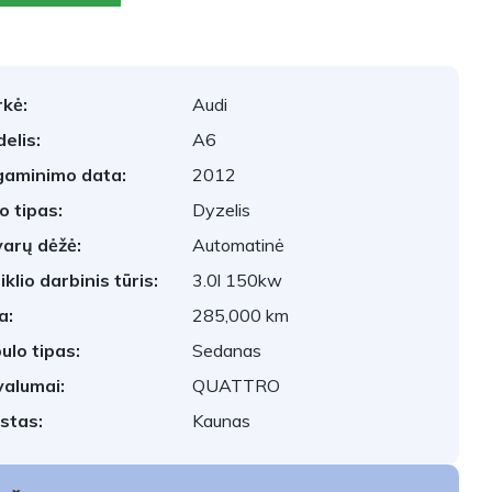
kė:
Audi
elis:
A6
aminimo data:
2012
o tipas:
Dyzelis
arų dėžė:
Automatinė
iklio darbinis tūris:
3.0l 150kw
a:
285,000 km
ulo tipas:
Sedanas
valumai:
QUATTRO
stas:
Kaunas