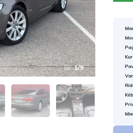
Mar
Mod
Pag
Kur
Pav
1
/
9
Var
Rid
Kėb
Pri
Mie