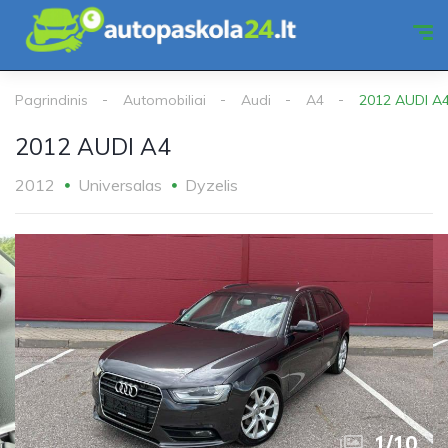
Pagrindinis
Automobiliai
Audi
A4
2012 AUDI A
2012 AUDI A4
2012
Universalas
Dyzelis
1
/
10