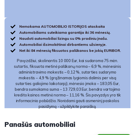
Nemokama AUTOMOBILIO ISTORIJOS ataskaita
Automobiliams suteikiama garantija iki 36 mėnesių.
Naudoti automobiliai lizingu su 0% pradiniu įnašu.
Automobiliai išsimokėtinai dirbantiems užsienyje.
Net iki 84 mėnesių fiksuotos palūkanos be jokių EURIBOR.
Pavyzdžiui, skolinantis 10 000 Eur, kai sudaroma 75 mėn.
sutartis, fiksuota metinė palūkanų norma – 6,9 %, mėnesinis
administravimo mokestis – 0,12 %, sutarties sudarymo
mokestis – 4,9 % (grąžinamas lygiomis dalimis per visą
sutarties galiojimo laikotarpį), mėnesio įmoka – 183,05 Eur,
bendra sumokama suma – 13 729,03 Eur, bendra vartojimo
kredito kainos metinė norma – 11,16 %. Šis pavyzdys yra tik
informacinio pobūdžio. Norėdami gauti asmeninį paskolos
pasiūlymą - užpildykite paraišką.
Panašūs automobiliai