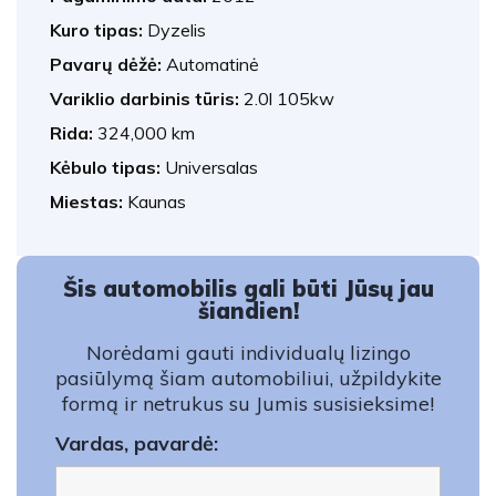
Kuro tipas:
Dyzelis
Pavarų dėžė:
Automatinė
Variklio darbinis tūris:
2.0l 105kw
Rida:
324,000 km
Kėbulo tipas:
Universalas
Miestas:
Kaunas
Šis automobilis gali būti Jūsų jau
šiandien!
Norėdami gauti individualų lizingo
pasiūlymą šiam automobiliui, užpildykite
formą ir netrukus su Jumis susisieksime!
Vardas, pavardė: