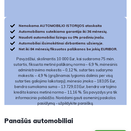
Nemokama AUTOMOBILIO ISTORIJOS ataskaita
Automobiliams suteikiama garantija iki 36 mėnesių.
Naudoti automobiliai lizingu su 0% pradiniu įnašu.
Automobiliai išsimokėtinai dirbantiems užsienyje.
Net iki 84 mėnesių fiksuotos palūkanos be jokių EURIBOR.
Pavyzdžiui, skolinantis 10 000 Eur, kai sudaroma 75 mėn.
sutartis, fiksuota metinė palūkanų norma – 6,9 %, mėnesinis
administravimo mokestis – 0,12 %, sutarties sudarymo
mokestis – 4,9 % (grąžinamas lygiomis dalimis per visą
sutarties galiojimo laikotarpį), mėnesio įmoka – 183,05 Eur,
bendra sumokama suma – 13 729,03 Eur, bendra vartojimo
kredito kainos metinė norma – 11,16 %. Šis pavyzdys yra tik
informacinio pobūdžio. Norėdami gauti asmeninį paskolos
pasiūlymą - užpildykite paraišką.
Panašūs automobiliai