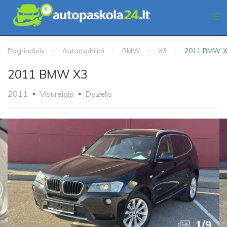
Pagrindinis
Automobiliai
BMW
X3
2011 BMW 
2011 BMW X3
2011
Visureigis
Dyzelis
1
/
9