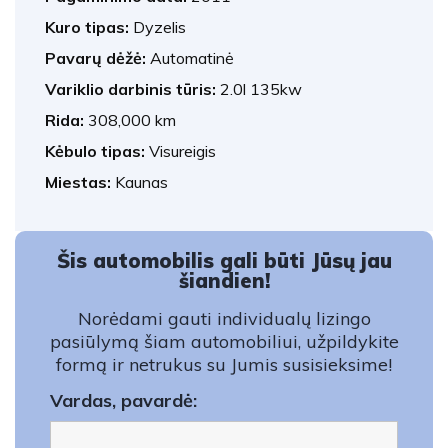
Kuro tipas:
Dyzelis
Pavarų dėžė:
Automatinė
Variklio darbinis tūris:
2.0l 135kw
Rida:
308,000 km
Kėbulo tipas:
Visureigis
Miestas:
Kaunas
Šis automobilis gali būti Jūsų jau
šiandien!
Norėdami gauti individualų lizingo
pasiūlymą šiam automobiliui, užpildykite
formą ir netrukus su Jumis susisieksime!
Vardas, pavardė: