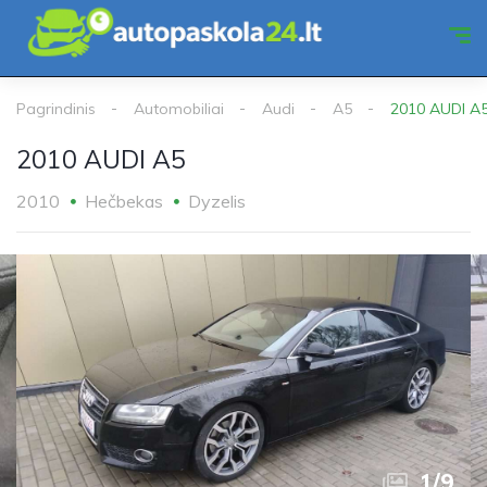
Pagrindinis
Automobiliai
Audi
A5
2010 AUDI A
2010 AUDI A5
2010
Hečbekas
Dyzelis
1
/
9