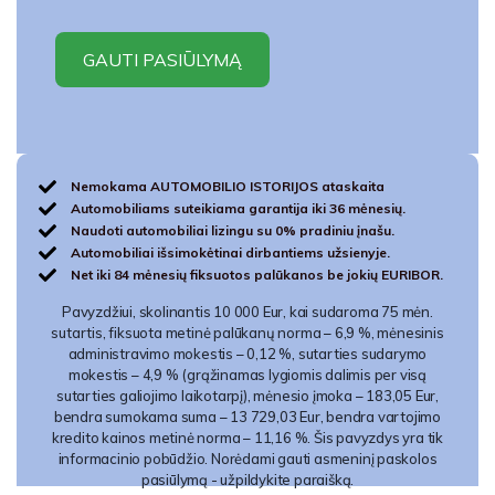
Nemokama AUTOMOBILIO ISTORIJOS ataskaita
Automobiliams suteikiama garantija iki 36 mėnesių.
Naudoti automobiliai lizingu su 0% pradiniu įnašu.
Automobiliai išsimokėtinai dirbantiems užsienyje.
Net iki 84 mėnesių fiksuotos palūkanos be jokių EURIBOR.
Pavyzdžiui, skolinantis 10 000 Eur, kai sudaroma 75 mėn.
sutartis, fiksuota metinė palūkanų norma – 6,9 %, mėnesinis
administravimo mokestis – 0,12 %, sutarties sudarymo
mokestis – 4,9 % (grąžinamas lygiomis dalimis per visą
sutarties galiojimo laikotarpį), mėnesio įmoka – 183,05 Eur,
bendra sumokama suma – 13 729,03 Eur, bendra vartojimo
kredito kainos metinė norma – 11,16 %. Šis pavyzdys yra tik
informacinio pobūdžio. Norėdami gauti asmeninį paskolos
pasiūlymą - užpildykite paraišką.