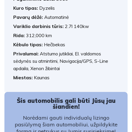
Kuro tipas:
Dyzelis
Pavarų dėžė:
Automatinė
Variklio darbinis tūris:
2.7l 140kw
Rida:
312,000 km
Kėbulo tipas:
Hečbekas
Privalumai:
Atstumo jutikliai, El. valdomos
sėdynės su atmintimi, Navigacija/GPS, S-Line
apdaila, Xenon žibintai
Miestas:
Kaunas
Šis automobilis gali būti Jūsų jau
šiandien!
Norėdami gauti individualų lizingo
pasiūlymą šiam automobiliui, užpildykite
formą ir netrukus su Jumis susisieksime!