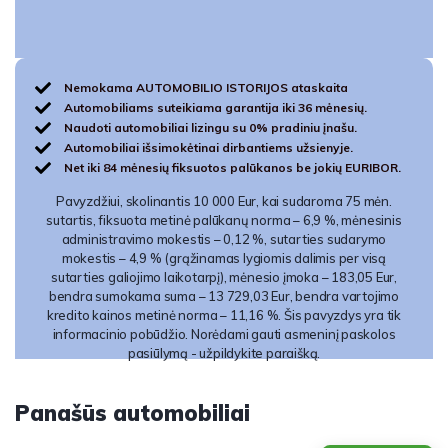
Nemokama AUTOMOBILIO ISTORIJOS ataskaita
Automobiliams suteikiama garantija iki 36 mėnesių.
Naudoti automobiliai lizingu su 0% pradiniu įnašu.
Automobiliai išsimokėtinai dirbantiems užsienyje.
Net iki 84 mėnesių fiksuotos palūkanos be jokių EURIBOR.
Pavyzdžiui, skolinantis 10 000 Eur, kai sudaroma 75 mėn.
sutartis, fiksuota metinė palūkanų norma – 6,9 %, mėnesinis
administravimo mokestis – 0,12 %, sutarties sudarymo
mokestis – 4,9 % (grąžinamas lygiomis dalimis per visą
sutarties galiojimo laikotarpį), mėnesio įmoka – 183,05 Eur,
bendra sumokama suma – 13 729,03 Eur, bendra vartojimo
kredito kainos metinė norma – 11,16 %. Šis pavyzdys yra tik
informacinio pobūdžio. Norėdami gauti asmeninį paskolos
pasiūlymą - užpildykite paraišką.
Panašūs automobiliai