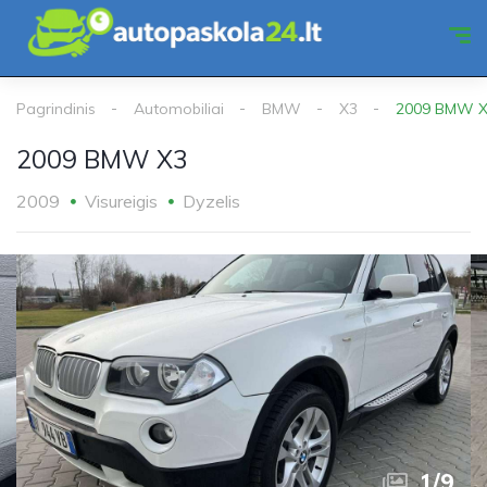
Pagrindinis
Automobiliai
BMW
X3
2009 BMW 
2009 BMW X3
2009
Visureigis
Dyzelis
1
/
9