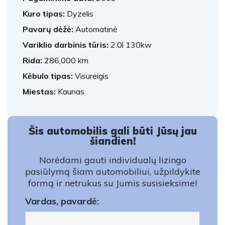
Kuro tipas:
Dyzelis
Pavarų dėžė:
Automatinė
Variklio darbinis tūris:
2.0l 130kw
Rida:
286,000 km
Kėbulo tipas:
Visureigis
Miestas:
Kaunas
Šis automobilis gali būti Jūsų jau
šiandien!
Norėdami gauti individualų lizingo
pasiūlymą šiam automobiliui, užpildykite
formą ir netrukus su Jumis susisieksime!
Vardas, pavardė: