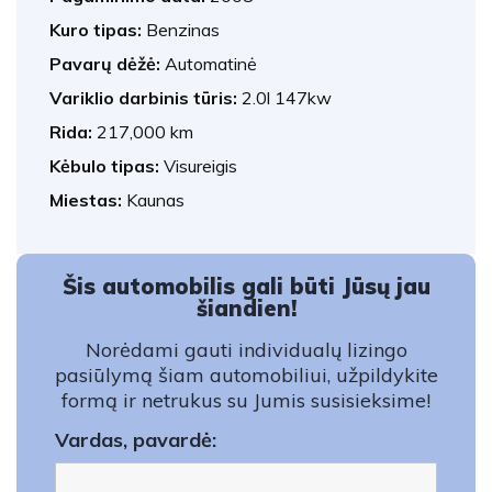
Kuro tipas:
Benzinas
Pavarų dėžė:
Automatinė
Variklio darbinis tūris:
2.0l 147kw
Rida:
217,000 km
Kėbulo tipas:
Visureigis
Miestas:
Kaunas
Šis automobilis gali būti Jūsų jau
šiandien!
Norėdami gauti individualų lizingo
pasiūlymą šiam automobiliui, užpildykite
formą ir netrukus su Jumis susisieksime!
Vardas, pavardė: