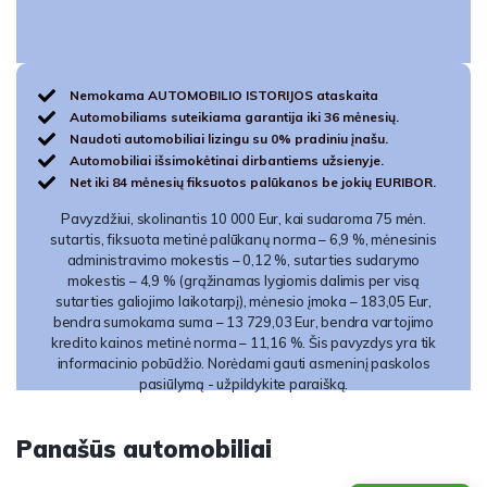
Nemokama AUTOMOBILIO ISTORIJOS ataskaita
Automobiliams suteikiama garantija iki 36 mėnesių.
Naudoti automobiliai lizingu su 0% pradiniu įnašu.
Automobiliai išsimokėtinai dirbantiems užsienyje.
Net iki 84 mėnesių fiksuotos palūkanos be jokių EURIBOR.
Pavyzdžiui, skolinantis 10 000 Eur, kai sudaroma 75 mėn.
sutartis, fiksuota metinė palūkanų norma – 6,9 %, mėnesinis
administravimo mokestis – 0,12 %, sutarties sudarymo
mokestis – 4,9 % (grąžinamas lygiomis dalimis per visą
sutarties galiojimo laikotarpį), mėnesio įmoka – 183,05 Eur,
bendra sumokama suma – 13 729,03 Eur, bendra vartojimo
kredito kainos metinė norma – 11,16 %. Šis pavyzdys yra tik
informacinio pobūdžio. Norėdami gauti asmeninį paskolos
pasiūlymą - užpildykite paraišką.
Panašūs automobiliai