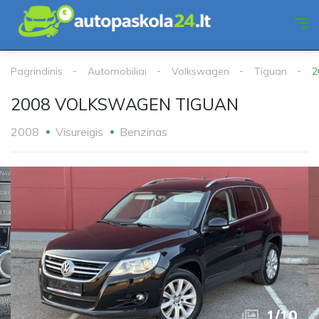
Pagrindinis
Automobiliai
Volkswagen
Tiguan
2
2008 VOLKSWAGEN TIGUAN
2008
Visureigis
Benzinas
1
/
10