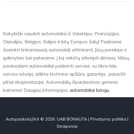
Kokybiški naudoti automobiliai iš Vokietijos, Prancūzijos,
Olandijos, Belgijos, Italijos ir kitų Europos šalių! Padėsime
išsirinkti tinkamiausią automobilį atitinkantį Jūsų poreikius ir
galimybes bei patarsime, į ką reikėtų atkreipti dėmesį. Mūsų
parduodami automobiliai patikrinti servise, su tikra rida,
serviso istorija, atlikta technine apžiūra, garantija, paruošti
pilnai eksploatacijai. Automobilių išpardavimas geromis
kainomis! Daugiau informacijos:
automobiliai lizingu.
Autopaskola24.lt © 2026. UAB BONAUTA |
Privatumo politika
|
Straipsniai