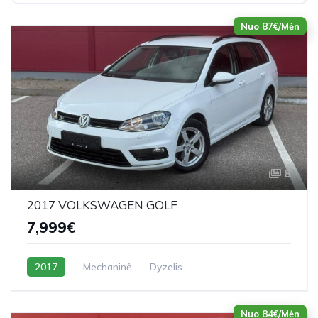
Nuo 87€/Mėn
8
2017 VOLKSWAGEN GOLF
7,999€
2017
Mechaninė
Dyzelis
Nuo 84€/Mėn