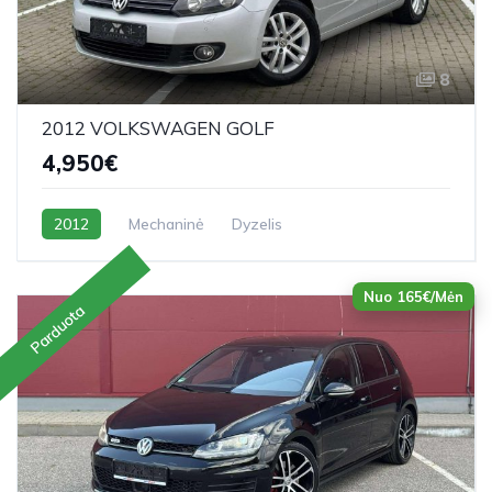
8
2012 VOLKSWAGEN GOLF
4,950€
2012
Mechaninė
Dyzelis
Nuo 165€/Mėn
Parduota