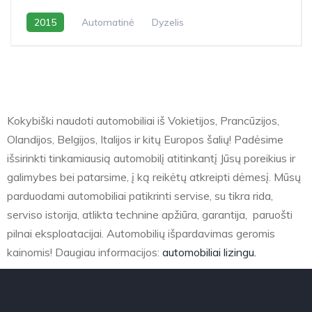
2015
Automatinė
Dyzelis
Kokybiški naudoti automobiliai iš Vokietijos, Prancūzijos,
Olandijos, Belgijos, Italijos ir kitų Europos šalių! Padėsime
išsirinkti tinkamiausią automobilį atitinkantį Jūsų poreikius ir
galimybes bei patarsime, į ką reikėtų atkreipti dėmesį. Mūsų
parduodami automobiliai patikrinti servise, su tikra rida,
serviso istorija, atlikta technine apžiūra, garantija, paruošti
pilnai eksploatacijai. Automobilių išpardavimas geromis
kainomis! Daugiau informacijos:
automobiliai lizingu.