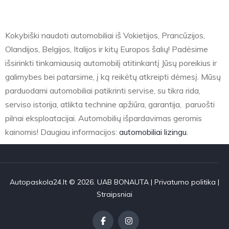
Kokybiški naudoti automobiliai iš Vokietijos, Prancūzijos,
Olandijos, Belgijos, Italijos ir kitų Europos šalių! Padėsime
išsirinkti tinkamiausią automobilį atitinkantį Jūsų poreikius ir
galimybes bei patarsime, į ką reikėtų atkreipti dėmesį. Mūsų
parduodami automobiliai patikrinti servise, su tikra rida,
serviso istorija, atlikta technine apžiūra, garantija, paruošti
pilnai eksploatacijai. Automobilių išpardavimas geromis
kainomis! Daugiau informacijos:
automobiliai lizingu.
Autopaskola24.lt © 2026. UAB BONAUTA |
Privatumo politika
|
Straipsniai