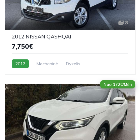
8
2012 NISSAN QASHQAI
7,750€
2012
Mechaninė
Dyzelis
Nuo 172€/Mėn