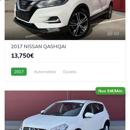
10
2017 NISSAN QASHQAI
13,750€
2017
Automatinė
Dyzelis
Nuo 94€/Mėn