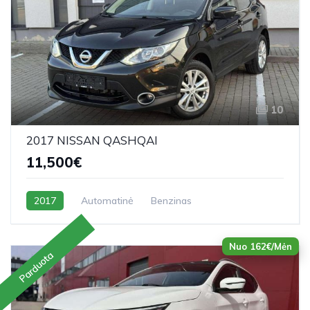
10
2017 NISSAN QASHQAI
11,500€
2017
Automatinė
Benzinas
Nuo 162€/Mėn
Parduota