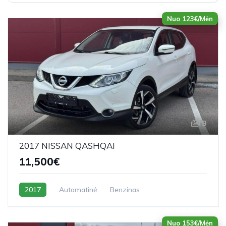
Nuo 123€/Mėn
9
2017 NISSAN QASHQAI
11,500€
2017
Automatinė
Benzinas
Nuo 153€/Mėn