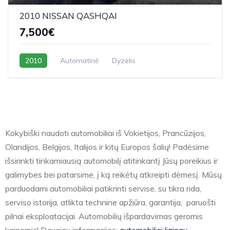
2010 NISSAN QASHQAI
7,500€
2010
Automatinė
Dyzelis
Kokybiški naudoti automobiliai iš Vokietijos, Prancūzijos,
Olandijos, Belgijos, Italijos ir kitų Europos šalių! Padėsime
išsirinkti tinkamiausią automobilį atitinkantį Jūsų poreikius ir
galimybes bei patarsime, į ką reikėtų atkreipti dėmesį. Mūsų
parduodami automobiliai patikrinti servise, su tikra rida,
serviso istorija, atlikta technine apžiūra, garantija, paruošti
pilnai eksploatacijai. Automobilių išpardavimas geromis
kainomis! Daugiau informacijos:
automobiliai lizingu.