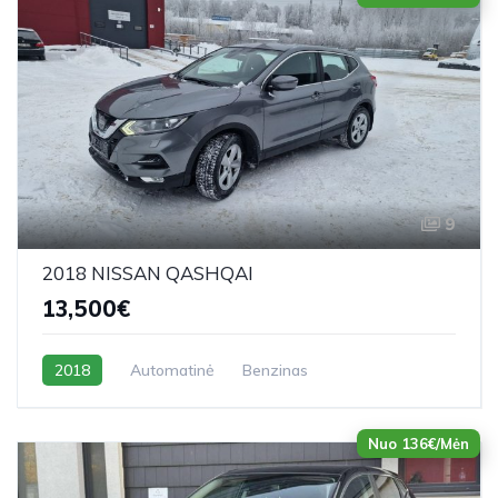
9
2018 NISSAN QASHQAI
13,500€
2018
Automatinė
Benzinas
Nuo 136€/Mėn