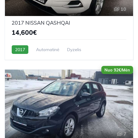
10
2017 NISSAN QASHQAI
14,600€
2017
Automatinė
Dyzelis
Nuo 92€/Mėn
7