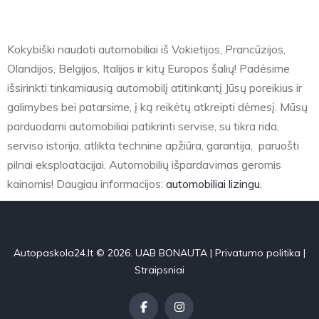
Kokybiški naudoti automobiliai iš Vokietijos, Prancūzijos,
Olandijos, Belgijos, Italijos ir kitų Europos šalių! Padėsime
išsirinkti tinkamiausią automobilį atitinkantį Jūsų poreikius ir
galimybes bei patarsime, į ką reikėtų atkreipti dėmesį. Mūsų
parduodami automobiliai patikrinti servise, su tikra rida,
serviso istorija, atlikta technine apžiūra, garantija, paruošti
pilnai eksploatacijai. Automobilių išpardavimas geromis
kainomis! Daugiau informacijos:
automobiliai lizingu.
Autopaskola24.lt © 2026. UAB BONAUTA |
Privatumo politika
|
Straipsniai