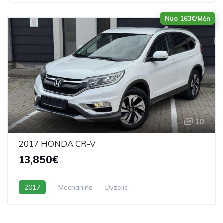
Nuo 163€/Mėn
10
2017 HONDA CR-V
13,850€
2017
Mechaninė
Dyzelis