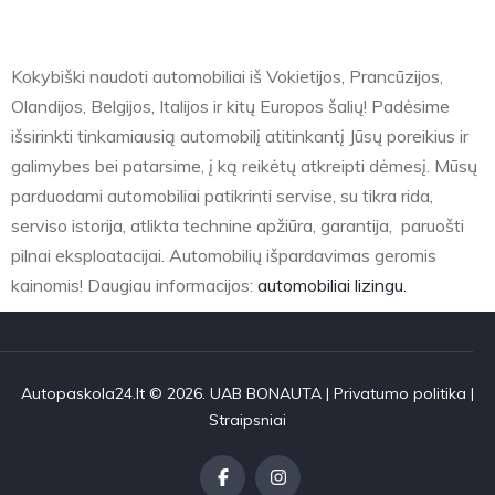
Kokybiški naudoti automobiliai iš Vokietijos, Prancūzijos,
Olandijos, Belgijos, Italijos ir kitų Europos šalių! Padėsime
išsirinkti tinkamiausią automobilį atitinkantį Jūsų poreikius ir
galimybes bei patarsime, į ką reikėtų atkreipti dėmesį. Mūsų
parduodami automobiliai patikrinti servise, su tikra rida,
serviso istorija, atlikta technine apžiūra, garantija, paruošti
pilnai eksploatacijai. Automobilių išpardavimas geromis
kainomis! Daugiau informacijos:
automobiliai lizingu.
Autopaskola24.lt © 2026. UAB BONAUTA |
Privatumo politika
|
Straipsniai