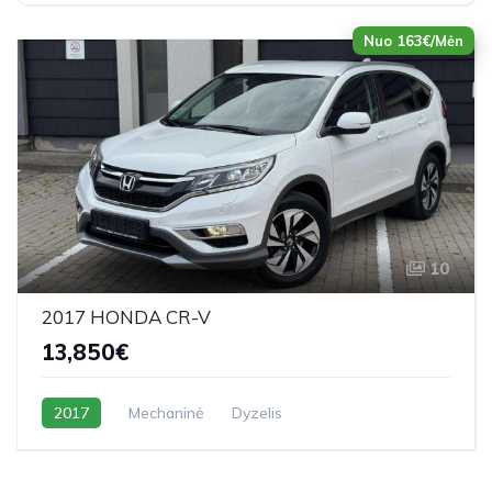
Nuo 163€/Mėn
10
2017 HONDA CR-V
13,850€
2017
Mechaninė
Dyzelis