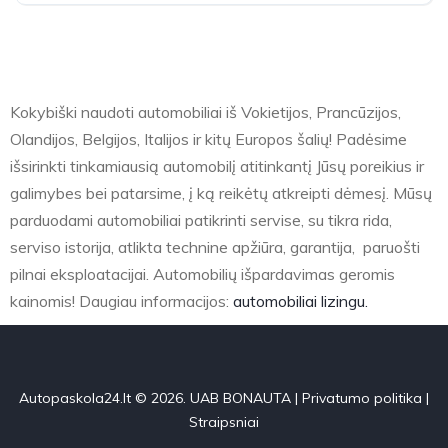
Kokybiški naudoti automobiliai iš Vokietijos, Prancūzijos,
Olandijos, Belgijos, Italijos ir kitų Europos šalių! Padėsime
išsirinkti tinkamiausią automobilį atitinkantį Jūsų poreikius ir
galimybes bei patarsime, į ką reikėtų atkreipti dėmesį. Mūsų
parduodami automobiliai patikrinti servise, su tikra rida,
serviso istorija, atlikta technine apžiūra, garantija, paruošti
pilnai eksploatacijai. Automobilių išpardavimas geromis
kainomis! Daugiau informacijos:
automobiliai lizingu.
Autopaskola24.lt © 2026. UAB BONAUTA |
Privatumo politika
|
Straipsniai