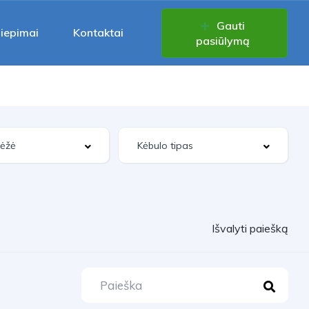
Gauti
liepimai
Kontaktai
pasiūlymą
Išvalyti paiešką