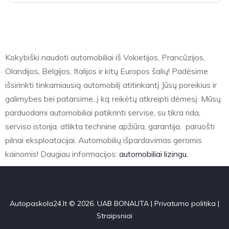
Kokybiški naudoti automobiliai iš Vokietijos, Prancūzijos,
Olandijos, Belgijos, Italijos ir kitų Europos šalių! Padėsime
išsirinkti tinkamiausią automobilį atitinkantį Jūsų poreikius ir
galimybes bei patarsime, į ką reikėtų atkreipti dėmesį. Mūsų
parduodami automobiliai patikrinti servise, su tikra rida,
serviso istorija, atlikta technine apžiūra, garantija, paruošti
pilnai eksploatacijai. Automobilių išpardavimas geromis
kainomis! Daugiau informacijos:
automobiliai lizingu.
Autopaskola24.lt © 2026. UAB BONAUTA |
Privatumo politika
|
Straipsniai