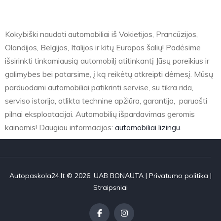
Kokybiški naudoti automobiliai iš Vokietijos, Prancūzijos,
Olandijos, Belgijos, Italijos ir kitų Europos šalių! Padėsime
išsirinkti tinkamiausią automobilį atitinkantį Jūsų poreikius ir
galimybes bei patarsime, į ką reikėtų atkreipti dėmesį. Mūsų
parduodami automobiliai patikrinti servise, su tikra rida,
serviso istorija, atlikta technine apžiūra, garantija, paruošti
pilnai eksploatacijai. Automobilių išpardavimas geromis
kainomis! Daugiau informacijos:
automobiliai lizingu.
Autopaskola24.lt © 2026. UAB BONAUTA |
Privatumo politika
|
Straipsniai