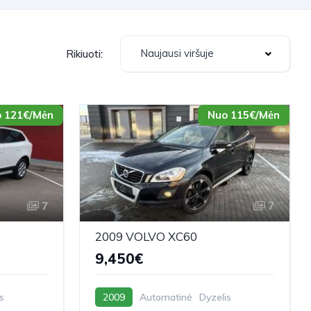
Naujausi viršuje
Rikiuoti:
 121€/Mėn
Nuo 115€/Mėn
7
7
2009 VOLVO XC60
9,450€
s
2009
Automatinė
Dyzelis