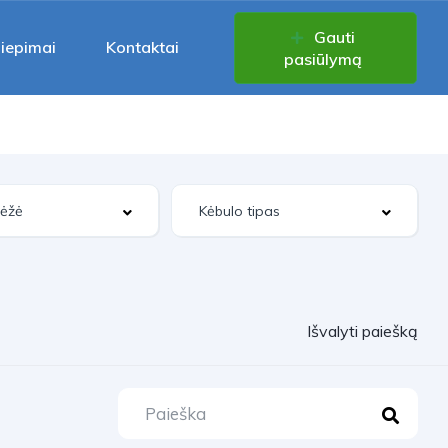
Gauti
liepimai
Kontaktai
pasiūlymą
Išvalyti paiešką