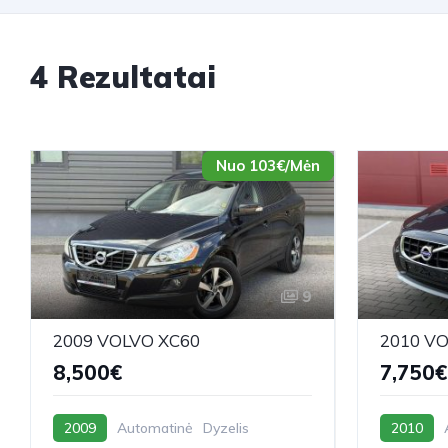
4 Rezultatai
Nuo 103€/Mėn
9
2009 VOLVO XC60
2010 V
8,500€
7,750€
2009
Automatinė
Dyzelis
2010