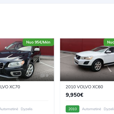
Nuo 95€/Mėn
Nuo
9
OLVO XC70
2010 VOLVO XC60
9,950€
Automatinė
Dyzelis
2010
Automatinė
Dyzeli