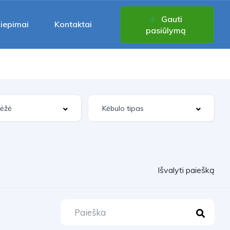
Gauti
liepimai
Kontaktai
pasiūlymą
Išvalyti paiešką