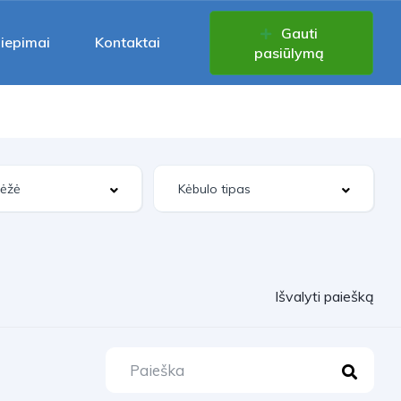
Gauti
liepimai
Kontaktai
pasiūlymą
Išvalyti paiešką