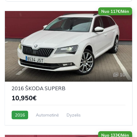
Nuo 117€/Mėn
10
2016 ŠKODA SUPERB
10,950€
2016
Automatinė
Dyzelis
Nuo 133€/Mėn