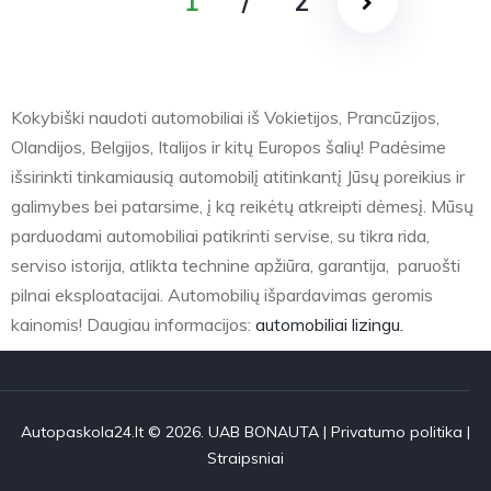
1
/
2
Kokybiški naudoti automobiliai iš Vokietijos, Prancūzijos,
Olandijos, Belgijos, Italijos ir kitų Europos šalių! Padėsime
išsirinkti tinkamiausią automobilį atitinkantį Jūsų poreikius ir
galimybes bei patarsime, į ką reikėtų atkreipti dėmesį. Mūsų
parduodami automobiliai patikrinti servise, su tikra rida,
serviso istorija, atlikta technine apžiūra, garantija, paruošti
pilnai eksploatacijai. Automobilių išpardavimas geromis
kainomis! Daugiau informacijos:
automobiliai lizingu.
Autopaskola24.lt © 2026. UAB BONAUTA |
Privatumo politika
|
Straipsniai