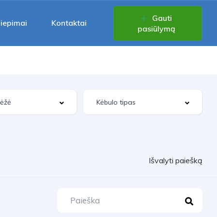
Gauti
liepimai
Kontaktai
pasiūlymą
Išvalyti paiešką