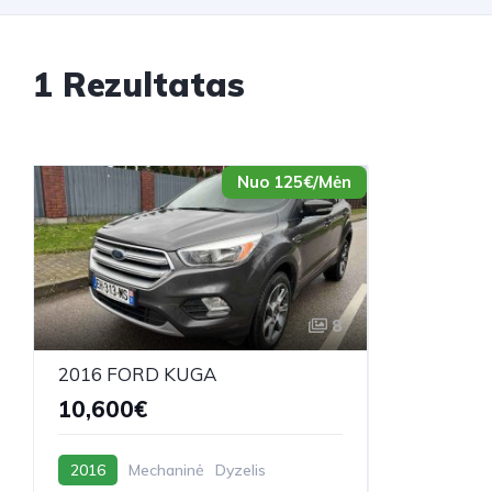
1 Rezultatas
Nuo 125€/Mėn
8
2016 FORD KUGA
10,600€
2016
Mechaninė
Dyzelis