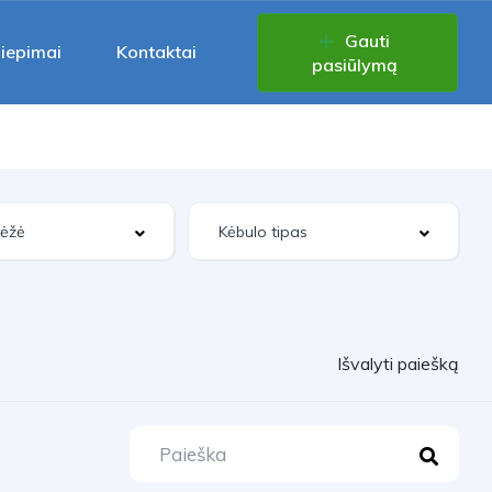
Gauti
liepimai
Kontaktai
pasiūlymą
Išvalyti paiešką