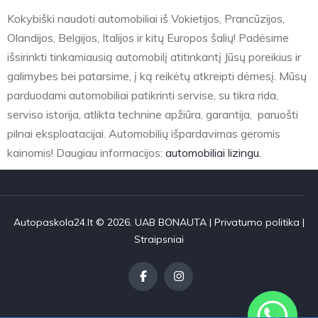
Kokybiški naudoti automobiliai iš Vokietijos, Prancūzijos,
Olandijos, Belgijos, Italijos ir kitų Europos šalių! Padėsime
išsirinkti tinkamiausią automobilį atitinkantį Jūsų poreikius ir
galimybes bei patarsime, į ką reikėtų atkreipti dėmesį. Mūsų
parduodami automobiliai patikrinti servise, su tikra rida,
serviso istorija, atlikta technine apžiūra, garantija, paruošti
pilnai eksploatacijai. Automobilių išpardavimas geromis
kainomis! Daugiau informacijos:
automobiliai lizingu.
Autopaskola24.lt © 2026. UAB BONAUTA |
Privatumo politika
|
Straipsniai