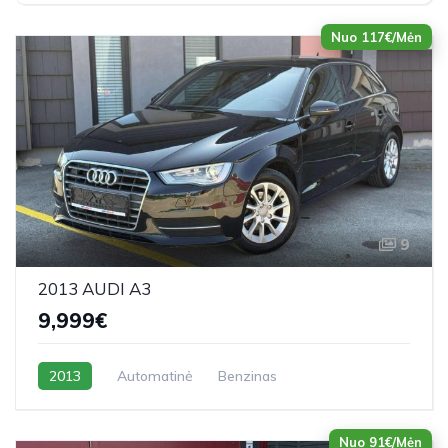
Nuo 117€/Mėn
9
2013 AUDI A3
9,999€
2013
Automatinė
Benzinas
Nuo 91€/Mėn