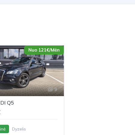
Nuo 121€/Mėn
9
DI Q5
€
inė
Dyzelis