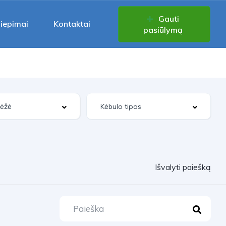
Gauti
liepimai
Kontaktai
pasiūlymą
Išvalyti paiešką