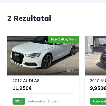
2 Rezultatai
Nuo 140€/Mėn
7
2012 AUDI A6
2010 AU
11,950€
9,950
2012
Automatinė
Dyzelis
Automat