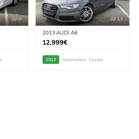
9
13
2013 AUDI A6
12,999€
s
2013
Automatinė
Dyzelis