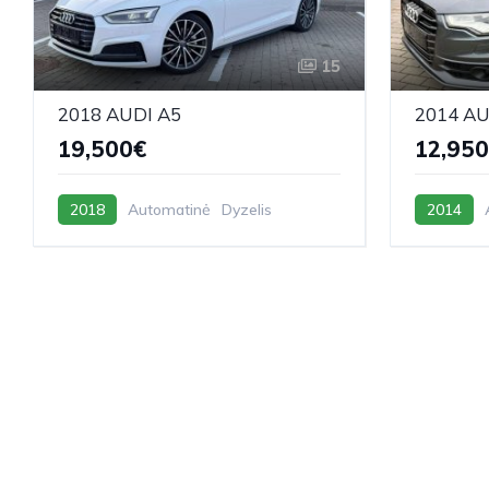
15
2018 AUDI A5
2014 AU
19,500€
12,95
2018
Automatinė
Dyzelis
2014