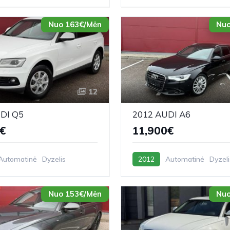
Nuo 163€/Mėn
Nuo
12
DI Q5
2012 AUDI A6
€
11,900€
Automatinė
Dyzelis
2012
Automatinė
Dyzeli
Nuo 153€/Mėn
Nuo