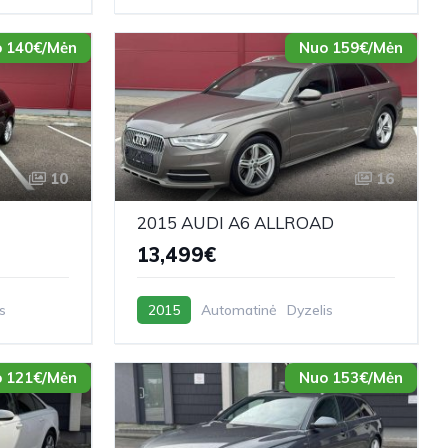
 140€/Mėn
Nuo 159€/Mėn
10
16
2015 AUDI A6 ALLROAD
13,499€
s
2015
Automatinė
Dyzelis
 121€/Mėn
Nuo 153€/Mėn