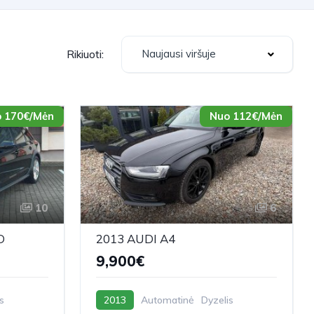
Naujausi viršuje
Rikiuoti:
 170€/Mėn
Nuo 112€/Mėn
10
6
D
2013 AUDI A4
9,900€
s
2013
Automatinė
Dyzelis