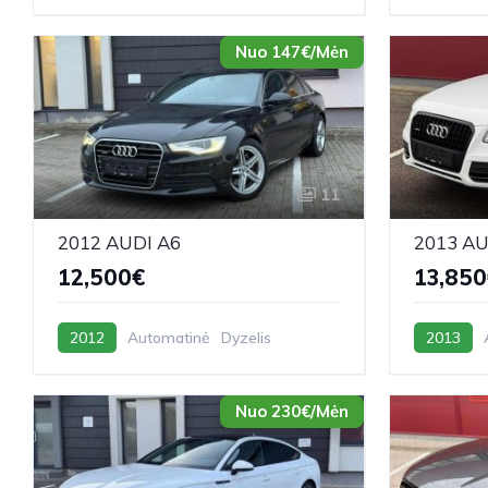
Nuo 147€/Mėn
11
2012 AUDI A6
2013 AU
12,500€
13,850
2012
Automatinė
Dyzelis
2013
Nuo 230€/Mėn