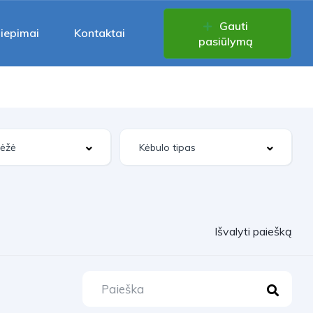
Gauti
liepimai
Kontaktai
pasiūlymą
Išvalyti paiešką