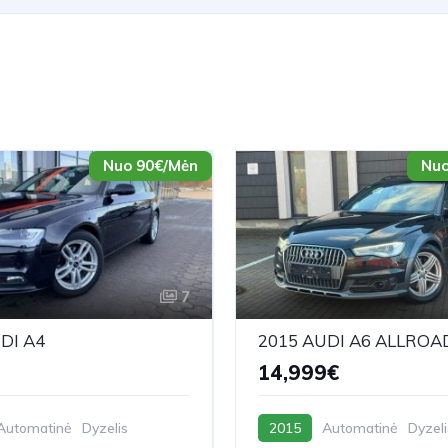
Nuo 90€/Mėn
Nuo
7
DI A4
2015 AUDI A6 ALLROA
14,999€
Automatinė
Dyzelis
2015
Automatinė
Dyzeli