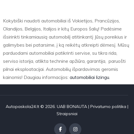
Kokybiški naudoti automobiliai iš Vokietijos, Prancūzijos,
Olandijos, Belgijos, Italijos ir kitų Europos šalių! Padėsime
išsirinkti tinkamiausią automobilį atitinkantį Jūsų poreikius ir
galimybes bei patarsime, į ką reikėtų atkreipti dėmesį. Mūsų
parduodami automobiliai patikrinti servise, su tikra rida,
serviso istorija, atlikta technine apžiūra, garantija, paruošti
pilnai eksploatacijai. Automobilių išpardavimas geromis
kainomis! Daugiau informacijos:
automobiliai lizingu.
Autopaskola24.lt © 2026. UAB BONAUTA |
Privatumo politika
|
Straipsniai