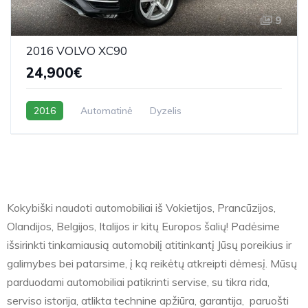
9
2016 VOLVO XC90
24,900€
2016
Automatinė
Dyzelis
Kokybiški naudoti automobiliai iš Vokietijos, Prancūzijos,
Olandijos, Belgijos, Italijos ir kitų Europos šalių! Padėsime
išsirinkti tinkamiausią automobilį atitinkantį Jūsų poreikius ir
galimybes bei patarsime, į ką reikėtų atkreipti dėmesį. Mūsų
parduodami automobiliai patikrinti servise, su tikra rida,
serviso istorija, atlikta technine apžiūra, garantija, paruošti