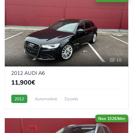
10
2012 AUDI A6
11,900€
2012
Automatinė
Dyzelis
Nuo 152€/Mėn