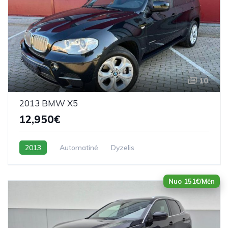
10
2013 BMW X5
12,950€
2013
Automatinė
Dyzelis
Nuo 151€/Mėn