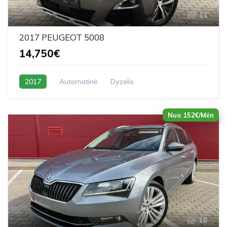
11
2017 PEUGEOT 5008
14,750€
2017
Automatinė
Dyzelis
Nuo 152€/Mėn
16