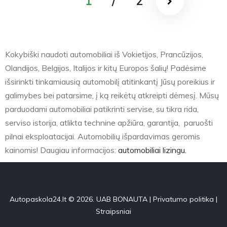
1
/
2
Kokybiški naudoti automobiliai iš Vokietijos, Prancūzijos,
Olandijos, Belgijos, Italijos ir kitų Europos šalių! Padėsime
išsirinkti tinkamiausią automobilį atitinkantį Jūsų poreikius ir
galimybes bei patarsime, į ką reikėtų atkreipti dėmesį. Mūsų
parduodami automobiliai patikrinti servise, su tikra rida,
serviso istorija, atlikta technine apžiūra, garantija, paruošti
pilnai eksploatacijai. Automobilių išpardavimas geromis
kainomis! Daugiau informacijos:
automobiliai lizingu.
Autopaskola24.lt © 2026. UAB BONAUTA |
Privatumo politika
|
Straipsniai