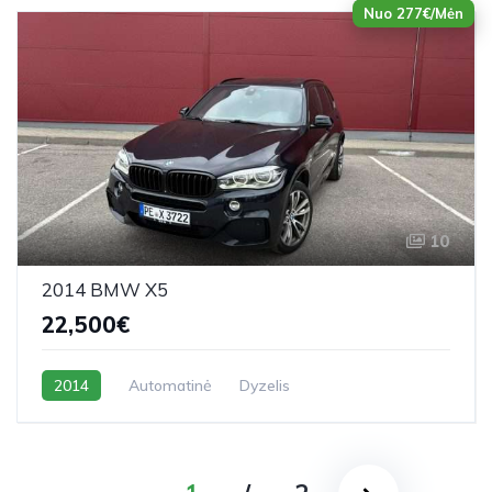
Nuo 277€/Mėn
10
2014 BMW X5
22,500€
2014
Automatinė
Dyzelis