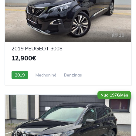
10
2019 PEUGEOT 3008
12,900€
2019
Mechaninė
Benzinas
Nuo 197€/Mėn