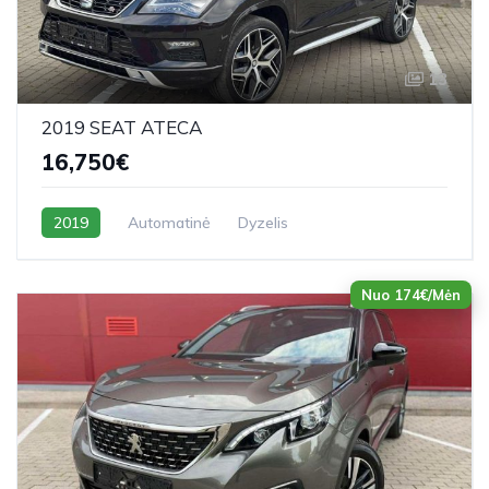
13
2019 SEAT ATECA
16,750€
2019
Automatinė
Dyzelis
Nuo 174€/Mėn