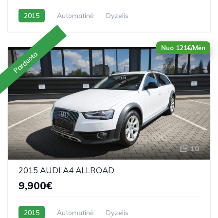
2015
Automatinė
Dyzelis
Nuo 121€/Mėn
Parduota
10
2015 AUDI A4 ALLROAD
9,900€
2015
Automatinė
Dyzelis