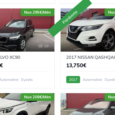
Parduota
Nuo 295€/Mėn
Nuo
10
OLVO XC90
2017 NISSAN QASHQAI
€
13,750€
Automatinė
Dyzelis
2017
Automatinė
Dyzeli
Nuo 208€/Mėn
Nuo