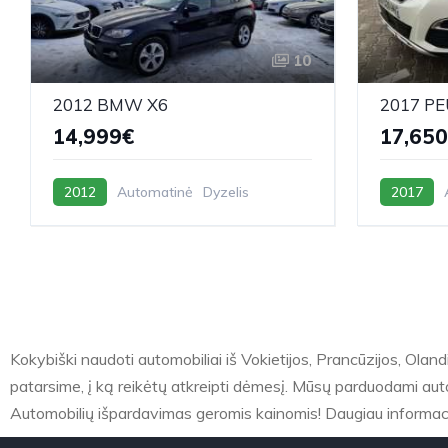
10
2012 BMW X6
2017 P
14,999€
17,65
2012
Automatinė
Dyzelis
2017
Kokybiški naudoti automobiliai iš Vokietijos, Prancūzijos, Olandij
patarsime, į ką reikėtų atkreipti dėmesį. Mūsų parduodami automobi
Automobilių išpardavimas geromis kainomis! Daugiau informac