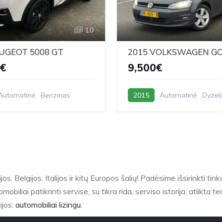
10
EUGEOT 5008 GT
2015 VOLKSWAGEN G
0€
9,500€
Automatinė
Benzinas
2015
Automatinė
Dyzeli
os, Belgijos, Italijos ir kitų Europos šalių! Padėsime išsirinkti ti
liai patikrinti servise, su tikra rida, serviso istorija, atlikta te
ijos:
automobiliai lizingu.