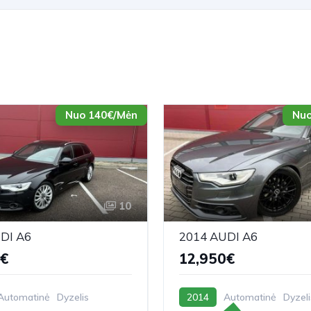
Nuo 140€/Mėn
Nuo
10
DI A6
2014 AUDI A6
0€
12,950€
Automatinė
Dyzelis
2014
Automatinė
Dyzeli