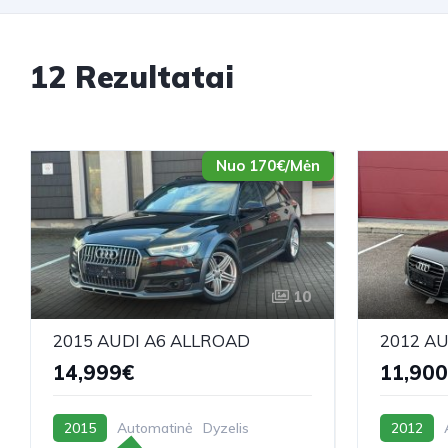
12 Rezultatai
Nuo 170€/Mėn
10
2015 AUDI A6 ALLROAD
2012 AU
14,999€
11,90
2015
Automatinė
Dyzelis
2012