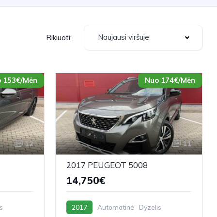
Naujausi viršuje
Rikiuoti:
 153€/Mėn
Nuo 174€/Mėn
12
11
2017 PEUGEOT 5008
14,750€
s
2017
Automatinė
Dyzelis