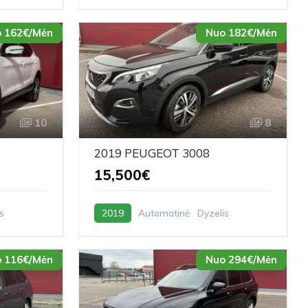
 162€/Mėn
Nuo 182€/Mėn
10
8
2019 PEUGEOT 3008
15,500€
s
2019
Automatinė
Dyzelis
 116€/Mėn
Nuo 294€/Mėn