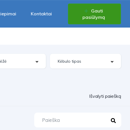
Gauti
liepimai
Kontaktai
pasiūlymą
Išvalyti paiešką