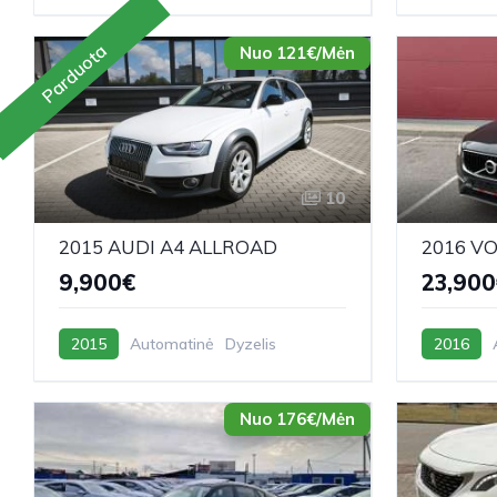
Parduota
Nuo 121€/Mėn
10
2015 AUDI A4 ALLROAD
2016 V
9,900€
23,900
2015
Automatinė
Dyzelis
2016
Nuo 176€/Mėn