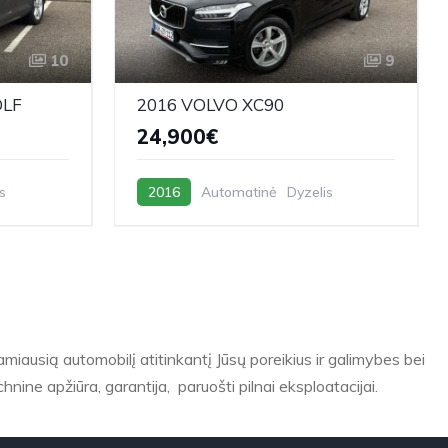
10
9
OLF
2016 VOLVO XC90
24,900€
s
2016
Automatinė
Dyzelis
nkamiausią automobilį atitinkantį Jūsų poreikius ir galimybes bei
chnine apžiūra, garantija, paruošti pilnai eksploatacijai.