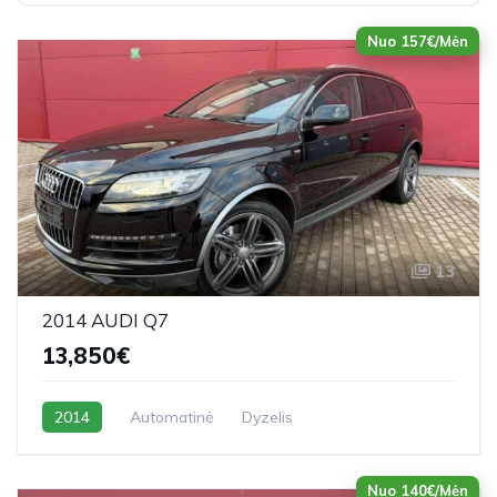
Nuo 157€/Mėn
13
2014 AUDI Q7
13,850€
2014
Automatinė
Dyzelis
Nuo 140€/Mėn