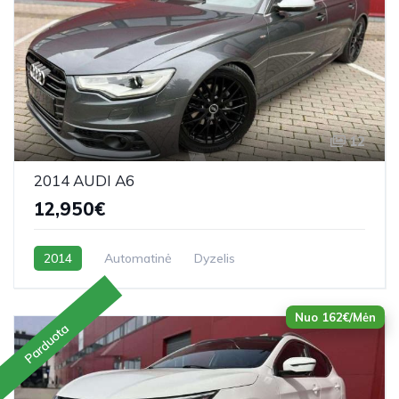
12
2014 AUDI A6
12,950€
2014
Automatinė
Dyzelis
Nuo 162€/Mėn
Parduota