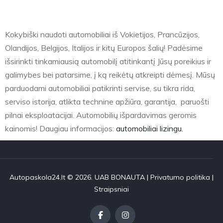
Kokybiški naudoti automobiliai iš Vokietijos, Prancūzijos,
Olandijos, Belgijos, Italijos ir kitų Europos šalių! Padėsime
išsirinkti tinkamiausią automobilį atitinkantį Jūsų poreikius ir
galimybes bei patarsime, į ką reikėtų atkreipti dėmesį. Mūsų
parduodami automobiliai patikrinti servise, su tikra rida,
serviso istorija, atlikta technine apžiūra, garantija, paruošti
pilnai eksploatacijai. Automobilių išpardavimas geromis
kainomis! Daugiau informacijos:
automobiliai lizingu.
Autopaskola24.lt © 2026. UAB BONAUTA |
Privatumo politika
|
Straipsniai