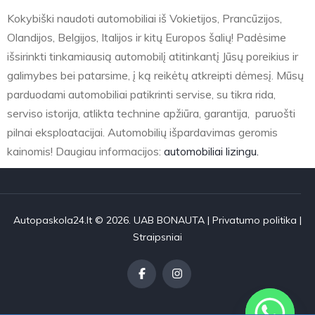
Kokybiški naudoti automobiliai iš Vokietijos, Prancūzijos,
Olandijos, Belgijos, Italijos ir kitų Europos šalių! Padėsime
išsirinkti tinkamiausią automobilį atitinkantį Jūsų poreikius ir
galimybes bei patarsime, į ką reikėtų atkreipti dėmesį. Mūsų
parduodami automobiliai patikrinti servise, su tikra rida,
serviso istorija, atlikta technine apžiūra, garantija, paruošti
pilnai eksploatacijai. Automobilių išpardavimas geromis
kainomis! Daugiau informacijos:
automobiliai lizingu.
Autopaskola24.lt © 2026. UAB BONAUTA |
Privatumo politika
|
Straipsniai