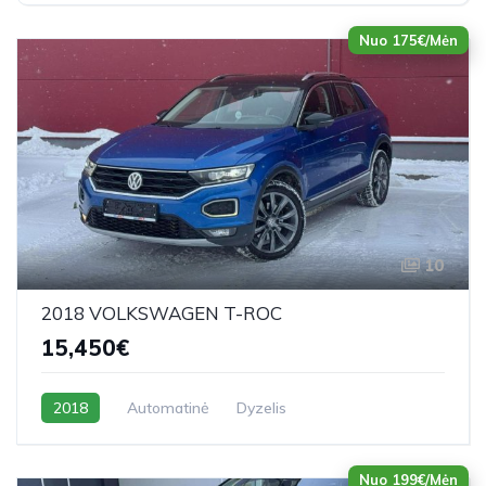
Nuo 175€/Mėn
10
2018 VOLKSWAGEN T-ROC
15,450€
2018
Automatinė
Dyzelis
Nuo 199€/Mėn