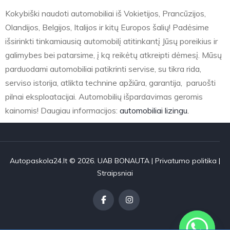
Kokybiški naudoti automobiliai iš Vokietijos, Prancūzijos,
Olandijos, Belgijos, Italijos ir kitų Europos šalių! Padėsime
išsirinkti tinkamiausią automobilį atitinkantį Jūsų poreikius ir
galimybes bei patarsime, į ką reikėtų atkreipti dėmesį. Mūsų
parduodami automobiliai patikrinti servise, su tikra rida,
serviso istorija, atlikta technine apžiūra, garantija, paruošti
pilnai eksploatacijai. Automobilių išpardavimas geromis
kainomis! Daugiau informacijos:
automobiliai lizingu.
Autopaskola24.lt © 2026. UAB BONAUTA |
Privatumo politika
|
Straipsniai