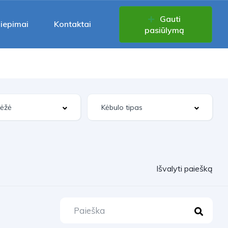
Gauti
liepimai
Kontaktai
pasiūlymą
Išvalyti paiešką