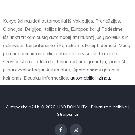
Kokybiški naudoti automobiliai iš Vokietijos, Prancūzijos,
Olandijos, Belgijos, Italijos ir kitų Europos šalių! Padėsime
išsirinkti tinkamiausią automobilį atitinkantį Jūsų poreikius ir
galimybes bei patarsime, į ką reikėtų atkreipti dėmesį. Mūsų
parduodami automobiliai patikrinti servise, su tikra rida,
serviso istorija, atlikta technine apžiūra, garantija, paruošti
pilnai eksploatacijai. Automobilių išpardavimas geromis
kainomis! Daugiau informacijos:
automobiliai lizingu.
Autopaskola24.lt © 2026. UAB BONAUTA |
Privatumo politika
|
Straipsniai