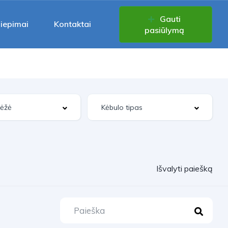
Gauti
liepimai
Kontaktai
pasiūlymą
Išvalyti paiešką