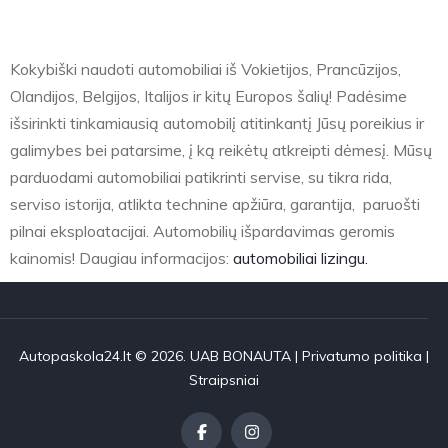
Kokybiški naudoti automobiliai iš Vokietijos, Prancūzijos,
Olandijos, Belgijos, Italijos ir kitų Europos šalių! Padėsime
išsirinkti tinkamiausią automobilį atitinkantį Jūsų poreikius ir
galimybes bei patarsime, į ką reikėtų atkreipti dėmesį. Mūsų
parduodami automobiliai patikrinti servise, su tikra rida,
serviso istorija, atlikta technine apžiūra, garantija, paruošti
pilnai eksploatacijai. Automobilių išpardavimas geromis
kainomis! Daugiau informacijos:
automobiliai lizingu.
Autopaskola24.lt © 2026. UAB BONAUTA |
Privatumo politika
|
Straipsniai